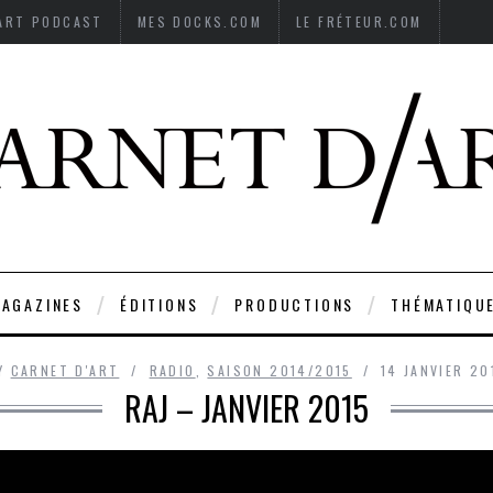
’ART PODCAST
MES DOCKS.COM
LE FRÉTEUR.COM
AGAZINES
ÉDITIONS
PRODUCTIONS
THÉMATIQU
Y
CARNET D'ART
RADIO
,
SAISON 2014/2015
14 JANVIER 20
RAJ – JANVIER 2015