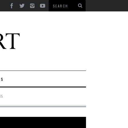
ES
15