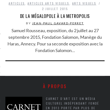
ARTICLES
,
ARTICLES ARTS VISUELS
,
ARTS VISUELS
SUIVEZ-NOUS
2 JUILLET 2015
DE LA MÉGALOPOLE À LA METROPOLIS
BY
JEAN-PAUL GAVARD-PERRET
Samuel Rousseau, exposition, du 2 juillet au 27
septembre 2015, Fondation Salomon, Manège du
Haras, Annecy. Pour sa seconde exposition avec la
Fondation Salomon…
FLOTTE CARAVELLE
AGNIE CARAVELLE
D’ART PODCAST
À PROPOS
CKS.COM
CARNET D’ART EST UN MÉDIA
EUR.COM
CULTUREL INDÉPENDANT FONDÉ
EN 2013 PORTÉ PAR PLUS DE