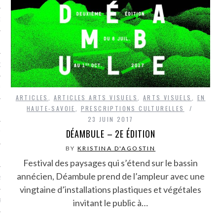
NCES EN VOD
QUES
SUELS
ARTICLES
,
ARTICLES ARTS VISUELS
,
ARTS VISUELS
,
EN
HAUTE-SAVOIE
,
PRESCRIPTIONS CULTURELLES
23 JUIN 2017
DÉAMBULE – 2E ÉDITION
TURE
BY
KRISTINA D'AGOSTIN
E
Festival des paysages qui s’étend sur le bassin
annécien, Déambule prend de l’ampleur avec une
RAPHIE
vingtaine d’installations plastiques et végétales
PTIONS
invitant le public à…