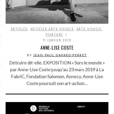
LE BONHEUR
L’HÉRITAGE
LA GUERRE
ARTICLES
,
ARTICLES ARTS VISUELS
,
ARTS VISUELS
,
L’IDENTITÉ
PEINTURE
11 JANVIER 2019
ANNE-LISE COSTE
ITS
BY
JEAN-PAUL GAVARD-PERRET
RS
Détruire dit-elle. EXPOSITION « Sors le monde »
par Anne-Lise Coste jusqu’au 23 mars 2019 à La
FabriC, Fondation Salomon, Annecy. Anne-Lise
ES
Coste poursuit son art-action…
S
VRE
TIONS