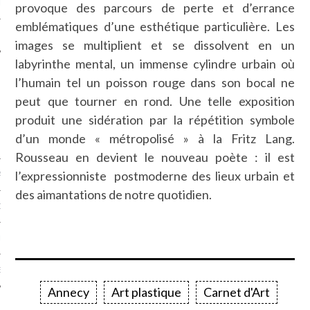
LE
provoque des parcours de perte et d’errance
emblématiques d’une esthétique particulière. Les
images se multiplient et se dissolvent en un
labyrinthe mental, un immense cylindre urbain où
l’humain tel un poisson rouge dans son bocal ne
peut que tourner en rond. Une telle exposition
produit une sidération par la répétition symbole
d’un monde « métropolisé » à la Fritz Lang.
Rousseau en devient le nouveau poète : il est
l’expressionniste postmoderne des lieux urbain et
AGNIE CARAVELLE
des aimantations de notre quotidien.
D’ART PODCAST
CKS.COM
EUR.COM
Annecy
Art plastique
Carnet d'Art