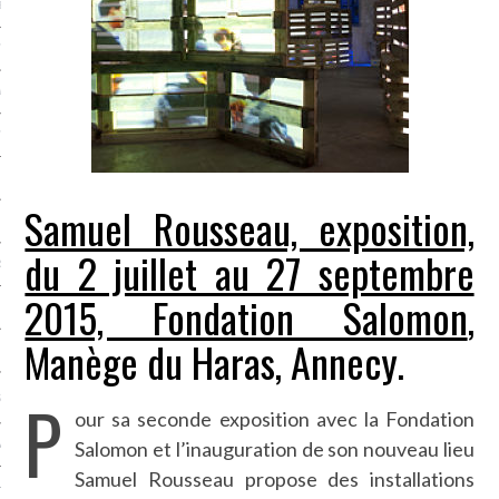
LE BONHEUR
L’HÉRITAGE
LA GUERRE
L’IDENTITÉ
Samuel Rousseau, exposition,
ITS
du 2 juillet au 27 septembre
RS
2015, Fondation Salomon
,
Manège du Haras, Annecy.
ES
P
S
our sa seconde exposition avec la Fondation
Salomon et l’inauguration de son nouveau lieu
VRE
Samuel Rousseau propose des installations
TIONS