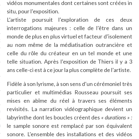
vidéos monumentales dont certaines sont créées in
situ, pour l’exposition.
NCES EN VOD
L’artiste poursuit l’exploration de ces deux
interrogations majeures : celle de l’être dans un
monde de plus en plus virtuel et facteur d’isolement
QUES
au nom même de la médiatisation outrancière et
celle du rôle du créateur en un tel monde et une
SUELS
telle situation. Après l’exposition de Thiers il y a 3
ans celle-ci est à ce jour la plus complète de l’artiste.
Fidèle à son lyrisme, à son sens d’un cérémoniel très
TURE
particulier et multimédias Rousseau poursuit ses
E
mises en abîme du réel à travers ses éléments
revisités. La narration vidéographique devient un
RAPHIE
labyrinthe dont les boucles créent des
« durations » :
le sample sonore est remplacé par son équivalent
PTIONS
sonore. L’ensemble des installations et des vidéos