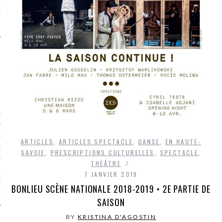
LE
AGNIE CARAVELLE
ARTICLES
,
ARTICLES SPECTACLE
,
DANSE
,
EN HAUTE-
D’ART PODCAST
SAVOIE
,
PRESCRIPTIONS CULTURELLES
,
SPECTACLE
,
THÉÂTRE
CKS.COM
7 JANVIER 2019
BONLIEU SCÈNE NATIONALE 2018-2019 • 2E PARTIE DE
EUR.COM
SAISON
BY
KRISTINA D'AGOSTIN