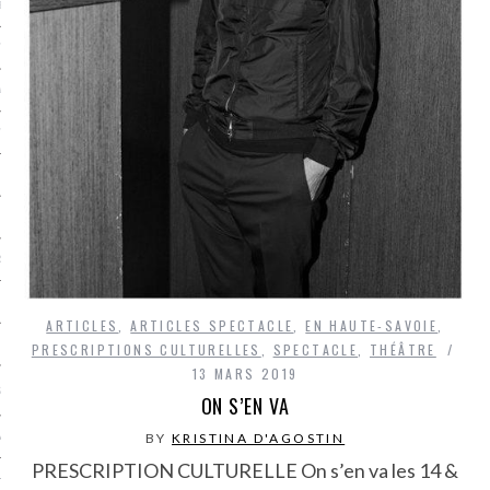
LE BONHEUR
L’HÉRITAGE
LA GUERRE
L’IDENTITÉ
ITS
RS
ARTICLES
,
ARTICLES SPECTACLE
,
EN HAUTE-SAVOIE
,
ES
PRESCRIPTIONS CULTURELLES
,
SPECTACLE
,
THÉÂTRE
13 MARS 2019
S
ON S’EN VA
BY
KRISTINA D'AGOSTIN
VRE
PRESCRIPTION CULTURELLE On s’en va les 14 &
TIONS