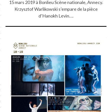
15 mars 2019 à Bonlieu Scène nationale, Annecy.
Krzysztof Warlikowski s’empare de la pièce
NCES EN VOD
d’Hanokh Levin….
QUES
SUELS
TURE
E
RAPHIE
PTIONS