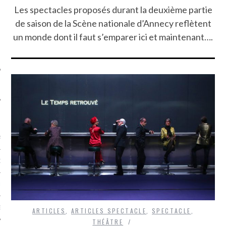
SUIVEZ-NOUS
Les spectacles proposés durant la deuxième partie
de saison de la Scène nationale d’Annecy reflètent
un monde dont il faut s’emparer ici et maintenant….
FLOTTE CARAVELLE
AGNIE CARAVELLE
D’ART PODCAST
CKS.COM
EUR.COM
ARTICLES
,
ARTICLES SPECTACLE
,
SPECTACLE
,
THÉÂTRE