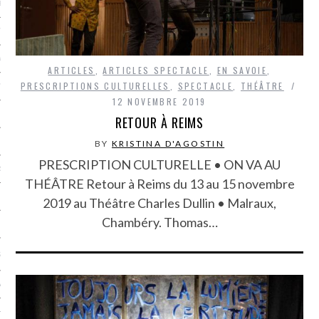
LE BONHEUR
L’HÉRITAGE
LA GUERRE
ARTICLES
,
ARTICLES SPECTACLE
,
EN SAVOIE
,
PRESCRIPTIONS CULTURELLES
,
SPECTACLE
,
THÉÂTRE
L’IDENTITÉ
12 NOVEMBRE 2019
RETOUR À REIMS
ITS
BY
KRISTINA D'AGOSTIN
PRESCRIPTION CULTURELLE • ON VA AU
RS
THÉÂTRE Retour à Reims du 13 au 15 novembre
2019 au Théâtre Charles Dullin • Malraux,
Chambéry. Thomas…
ES
S
VRE
TIONS