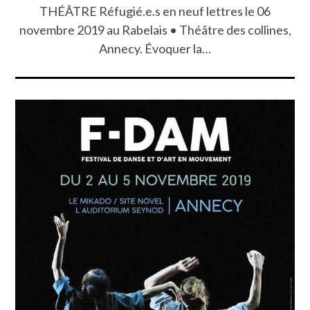
THÉÂTRE Réfugié.e.s en neuf lettres le 06
novembre 2019 au Rabelais • Théâtre des collines,
Annecy. Évoquer la…