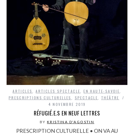
ARTICLES
,
ARTICLES SPECTACLE
,
EN HAUTE-SAVOIE
,
PRESCRIPTIONS CULTURELLES
,
SPECTACLE
,
THÉÂTRE
4 NOVEMBRE 2019
RÉFUGIÉ.E.S EN NEUF LETTRES
BY
KRISTINA D'AGOSTIN
PRESCRIPTION CULTURELLE • ON VA AU