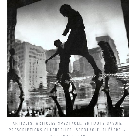
ARTICLES
,
ARTICLES SPECTACLE
,
EN HAUTE-SAVOIE
,
PRESCRIPTIONS CULTURELLES
,
SPECTACLE
,
THÉÂTRE