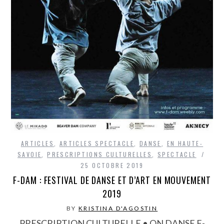
ARTICLES
,
ARTICLES SPECTACLE
,
DANSE
,
EN HAUTE-
SAVOIE
,
PRESCRIPTIONS CULTURELLES
,
SPECTACLE
25 OCTOBRE 2019
F-DAM : FESTIVAL DE DANSE ET D’ART EN MOUVEMENT
2019
BY
KRISTINA D'AGOSTIN
PRESCRIPTION CULTURELLE • ON DANSE F-