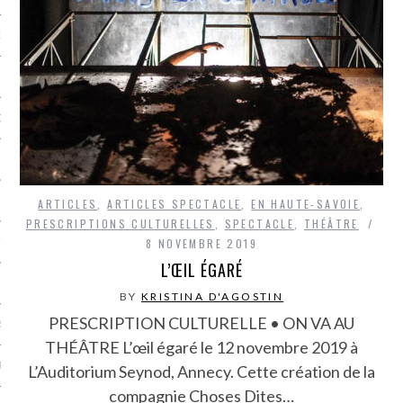
NCES EN VOD
QUES
SUELS
ARTICLES
,
ARTICLES SPECTACLE
,
EN HAUTE-SAVOIE
,
PRESCRIPTIONS CULTURELLES
,
SPECTACLE
,
THÉÂTRE
8 NOVEMBRE 2019
TURE
L’ŒIL ÉGARÉ
E
BY
KRISTINA D'AGOSTIN
PRESCRIPTION CULTURELLE • ON VA AU
RAPHIE
THÉÂTRE L’œil égaré le 12 novembre 2019 à
PTIONS
L’Auditorium Seynod, Annecy. Cette création de la
compagnie Choses Dites…