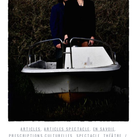
ARTICLES
,
ARTICLES SPECTACLE
,
EN SAVOIE
,
PRESCRIPTIONS CULTURELLES
,
SPECTACLE
,
THÉÂTRE