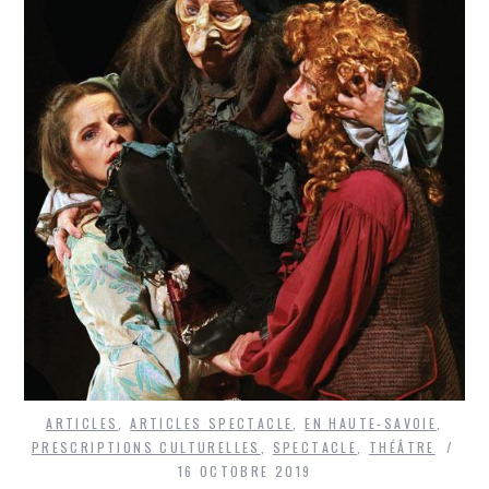
ARTICLES
,
ARTICLES SPECTACLE
,
EN HAUTE-SAVOIE
,
PRESCRIPTIONS CULTURELLES
,
SPECTACLE
,
THÉÂTRE
16 OCTOBRE 2019