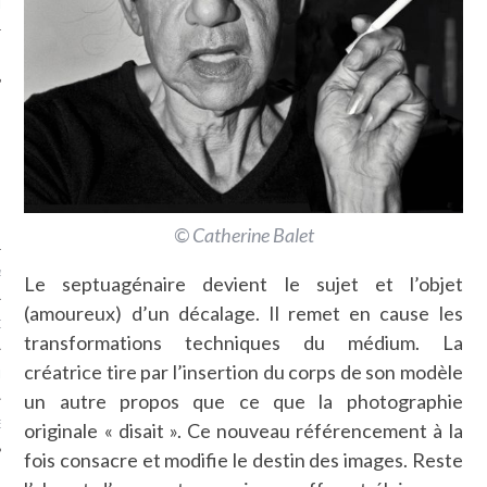
LE
© Catherine Balet
AGNIE CARAVELLE
Le septuagénaire devient le sujet et l’objet
(amoureux) d’un décalage. Il remet en cause les
D’ART PODCAST
transformations techniques du médium. La
créatrice tire par l’insertion du corps de son modèle
CKS.COM
un autre propos que ce que la photographie
EUR.COM
originale « disait ». Ce nouveau référencement à la
fois consacre et modifie le destin des images. Reste