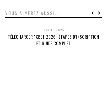
VOUS AIMEREZ AUSSI...
JUIN 8, 2026
TÉLÉCHARGER 1XBET 2026 : ÉTAPES D’INSCRIPTION
1
ET GUIDE COMPLET