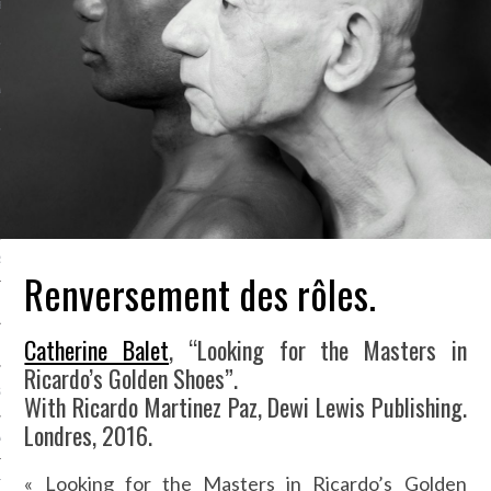
LE BONHEUR
L’HÉRITAGE
LA GUERRE
L’IDENTITÉ
ITS
RS
Renversement des rôles.
Catherine Balet
, “Looking for the Masters in
ES
Ricardo’s Golden Shoes”.
S
With Ricardo Martinez Paz, Dewi Lewis Publishing.
Londres, 2016.
VRE
« Looking for the Masters in Ricardo’s Golden
TIONS