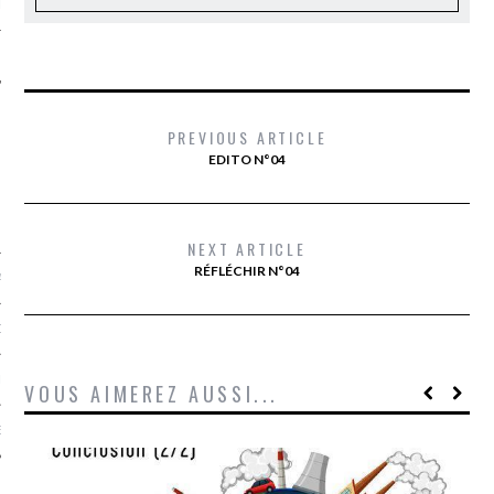
LE
PREVIOUS ARTICLE
EDITO N°04
NEXT ARTICLE
RÉFLÉCHIR N°04
AGNIE CARAVELLE
D’ART PODCAST
CKS.COM
VOUS AIMEREZ AUSSI...
EUR.COM