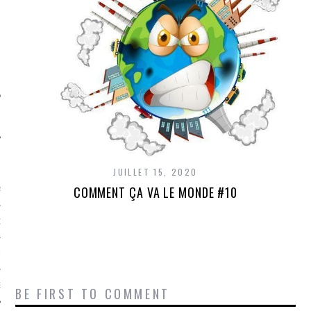
SUIVEZ-NOUS
FLOTTE CARAVELLE
JUILLET 15, 2020
COMMENT ÇA VA LE MONDE #10
AGNIE CARAVELLE
D’ART PODCAST
CKS.COM
EUR.COM
BE FIRST TO COMMENT