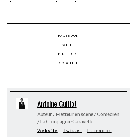
NCES EN VOD
FACEBOOK
QUES
TWITTER
PINTEREST
SUELS
GOOGLE +
TURE
E
Antoine Guillot
RAPHIE
Auteur / Metteur en scène / Comédien
/ La Compagnie Caravelle
PTIONS
Website
Twitter
Facebook