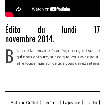
LE BONHEUR
L’HÉRITAGE
LA GUERRE
Édito du lundi 17
L’IDENTITÉ
novembre 2014.
B
ITS
ilan de la semaine écoulée, un regard sur ce
qui nous entoure, sur ce que vous avez peut-
RS
être loupé mais sur ce que vous devez retenir
!
ES
S
VRE
Antoine Guillot
édito
La justice
radio
TIONS