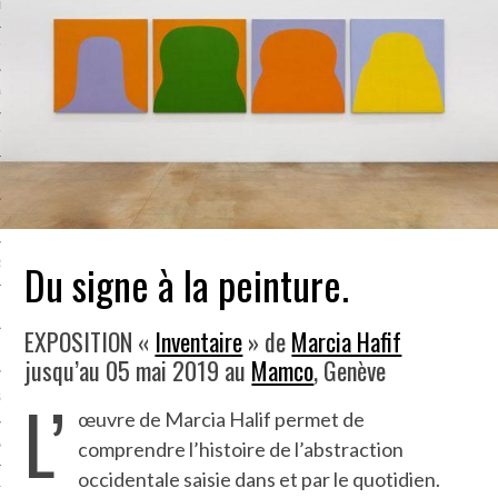
LE BONHEUR
L’HÉRITAGE
LA GUERRE
L’IDENTITÉ
ITS
Du signe à la peinture.
RS
EXPOSITION «
Inventaire
» de
Marcia Hafif
ES
jusqu’au 05 mai 2019 au
Mamco
, Genève
L’
S
œuvre de Marcia Halif permet de
comprendre l’histoire de l’abstraction
VRE
occidentale saisie dans et par le quotidien.
TIONS