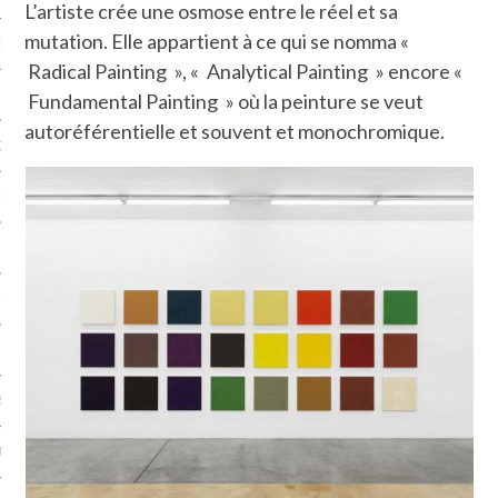
L’artiste crée une osmose entre le réel et sa
mutation. Elle appartient à ce qui se nomma «
NCES EN VOD
Radical Painting », « Analytical Painting » encore «
Fundamental Painting » où la peinture se veut
autoréférentielle et souvent et monochromique.
QUES
SUELS
TURE
E
RAPHIE
PTIONS