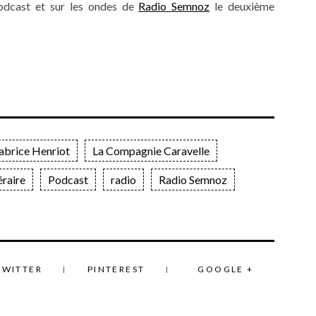
podcast et sur les ondes de
Radio Semnoz
le deuxième
abrice Henriot
La Compagnie Caravelle
éraire
Podcast
radio
Radio Semnoz
TWITTER
PINTEREST
GOOGLE +