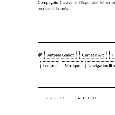
Compagnie Caravelle
. Disponible ici en 
mercredi du mois.
Antoine Guillot
Carnet d'Art
F
Lecture
Musique
Navigation litt
SHARE ON:
FACEBOOK