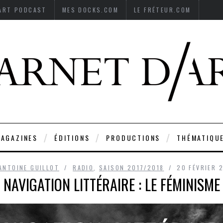
’ART PODCAST
MES DOCKS.COM
LE FRÉTEUR.COM
AGAZINES
ÉDITIONS
PRODUCTIONS
THÉMATIQU
ANTOINE GUILLOT
RADIO
,
SAISON 2017/2018
20 FÉVRIER 
NAVIGATION LITTÉRAIRE : LE FÉMINISME