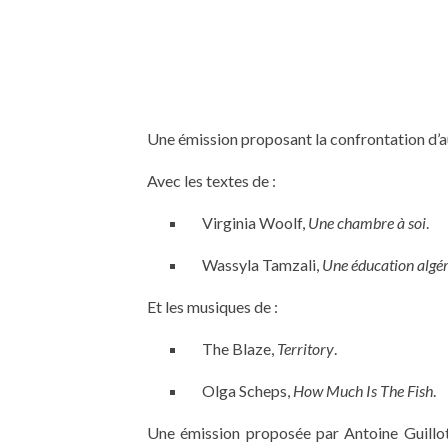
Une émission proposant la confrontation d’a
Avec les textes de :
Virginia Woolf,
Une chambre à soi
.
Wassyla Tamzali,
Une éducation algé
Et les musiques de :
The Blaze,
Territory
.
Olga Scheps,
How Much Is The Fish
.
Une émission proposée par Antoine Guillot