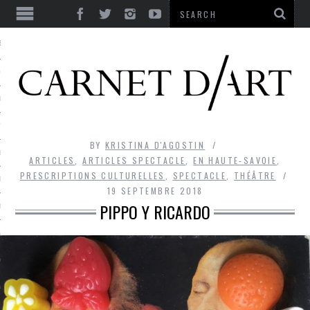
ES
CORPS ULTIME
LE TEMPS
L’UTOPIE
BY
KRISTINA D'AGOSTIN
LE RIRE
ARTICLES
,
ARTICLES SPECTACLE
,
EN HAUTE-SAVOIE
,
PRESCRIPTIONS CULTURELLES
,
SPECTACLE
,
THÉÂTRE
LE DIALOGUE
19 SEPTEMBRE 2018
PIPPO Y RICARDO
LE HASARD
LA LIBERTÉ
LA BEAUTÉ
LA FOLIE