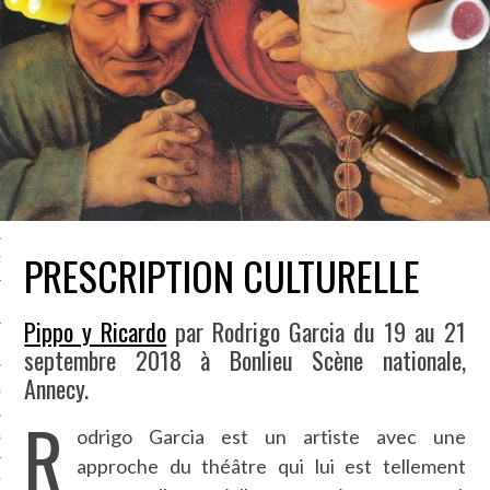
LE BONHEUR
L’HÉRITAGE
LA GUERRE
L’IDENTITÉ
ITS
PRESCRIPTION CULTURELLE
RS
Pippo y Ricardo
par Rodrigo Garcia du 19 au 21
ES
septembre 2018 à Bonlieu Scène nationale,
Annecy.
S
R
odrigo Garcia est un artiste avec une
VRE
approche du théâtre qui lui est tellement
TIONS