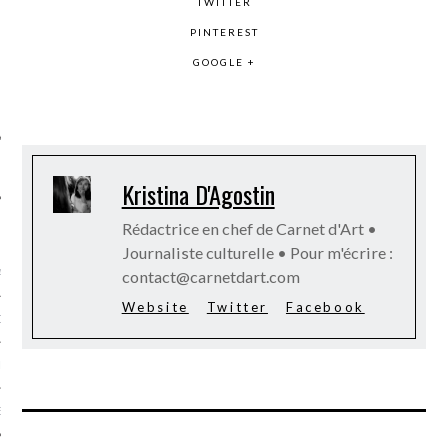
TWITTER
SUIVEZ-NOUS
PINTEREST
GOOGLE +
Kristina D'Agostin
Rédactrice en chef de Carnet d'Art •
FLOTTE CARAVELLE
Journaliste culturelle • Pour m'écrire :
contact@carnetdart.com
AGNIE CARAVELLE
Website
Twitter
Facebook
D’ART PODCAST
CKS.COM
EUR.COM