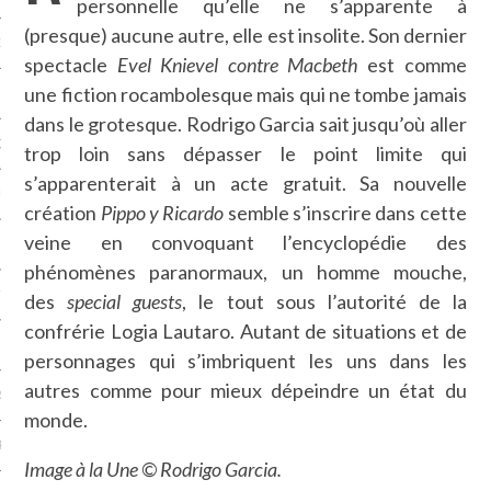
personnelle qu’elle ne s’apparente à
(presque) aucune autre, elle est insolite. Son dernier
NCES EN VOD
spectacle
Evel Knievel contre Macbeth
est comme
une fiction rocambolesque mais qui ne tombe jamais
dans le grotesque. Rodrigo Garcia sait jusqu’où aller
QUES
trop loin sans dépasser le point limite qui
s’apparenterait à un acte gratuit. Sa nouvelle
SUELS
création
Pippo y Ricardo
semble s’inscrire dans cette
veine en convoquant l’encyclopédie des
phénomènes paranormaux, un homme mouche,
TURE
des
special guests
, le tout sous l’autorité de la
confrérie Logia Lautaro. Autant de situations et de
E
personnages qui s’imbriquent les uns dans les
autres comme pour mieux dépeindre un état du
RAPHIE
monde.
PTIONS
Image à la Une © Rodrigo Garcia.