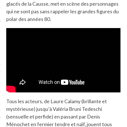
LE
glacés de la Causse, met en scène des personnages
qui ne sont pas sans rappeler les grandes figures du
polar des années 80.
AGNIE CARAVELLE
D’ART PODCAST
CKS.COM
Tous les acteurs, de Laure Calamy (brillante et
mystérieuse) jusqu’à Valéria Bruni Tedeschi
EUR.COM
(sensuelle et perfide) en passant par Denis
Ménochet en fermier tendre et naïf, jouent tous