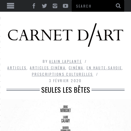
ES
CORPS ULTIME
LE TEMPS
L’UTOPIE
BY
ALAIN LAPLANTE
LE RIRE
ARTICLES
,
ARTICLES CINÉMA
,
CINÉMA
,
EN HAUTE-SAVOIE
,
PRESCRIPTIONS CULTURELLES
LE DIALOGUE
3 FÉVRIER 2020
SEULES LES BÊTES
LE HASARD
LA LIBERTÉ
LA BEAUTÉ
LA FOLIE