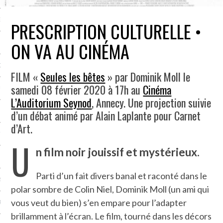
NCES EN VOD
PRESCRIPTION CULTURELLE •
ON VA AU CINÉMA
QUES
FILM «
Seules les bêtes
» par Dominik Moll le
samedi 08 février 2020 à 17h au
Cinéma
SUELS
L’Auditorium Seynod
, Annecy. Une projection suivie
d’un débat animé par Alain Laplante pour Carnet
d’Art.
TURE
U
n film noir jouissif et mystérieux.
E
Parti d’un fait divers banal et raconté dans le
RAPHIE
polar sombre de Colin Niel, Dominik Moll (un ami qui
vous veut du bien) s’en empare pour l’adapter
PTIONS
brillamment à l’écran. Le film, tourné dans les décors