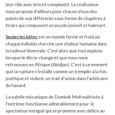
leur rôle avec brio et complexité. Le réalisateur
SUIVEZ-NOUS
nous propose d’ailleurs pour chacun d’eux des
points de vue différents sous forme de chapitres à
tiroirs qui composent un puzzle jouissif et haletant.
Seules les bêtes
est un monde fermé et froid où
chaque individu cherche une chaleur humaine dans
la rudesse hivernale. C’est alors que tout explose
lorsque le décor change et que nous nous
FLOTTE CARAVELLE
retrouvons en Afrique (Abidjan). C’est à ce moment
que la rupture s’installe comme un tremplin à la fois
AGNIE CARAVELLE
poétique et violent, un trait d’union dans l’arbitraire
D’ART PODCAST
du hasard.
CKS.COM
La subtile mécanique de Dominik Moll maîtrisée à
l’extrême fonctionne admirablement pour le
EUR.COM
spectateur intrigué qui se promène avec délice au