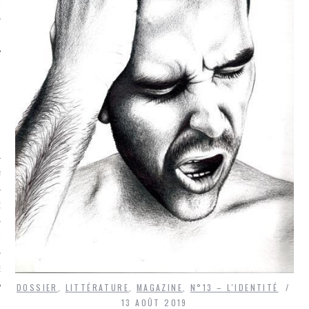
LE
AGNIE CARAVELLE
D’ART PODCAST
CKS.COM
EUR.COM
DOSSIER
,
LITTÉRATURE
,
MAGAZINE
,
N°13 – L'IDENTITÉ
13 AOÛT 2019