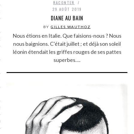
RACONTER
29 AOÛT 2019
NCES EN VOD
DIANE AU BAIN
BY
GILLES WAUTHOZ
Nous étions en Italie. Que faisions-nous ? Nous
QUES
nous baignions. C’était juillet ; et déjà son soleil
léonin étendait les griffes rouges de ses pattes
SUELS
superbes….
TURE
E
RAPHIE
PTIONS