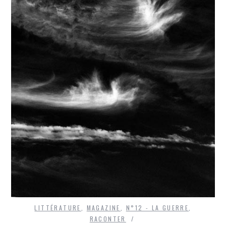
LITTÉRATURE
,
MAGAZINE
,
N°12 - LA GUERRE
,
RACONTER