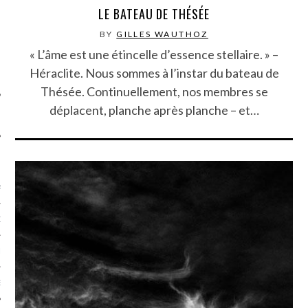
SUIVEZ-NOUS
LE BATEAU DE THÉSÉE
BY
GILLES WAUTHOZ
« L’âme est une étincelle d’essence stellaire. » –
Héraclite. Nous sommes à l’instar du bateau de
Thésée. Continuellement, nos membres se
déplacent, planche après planche – et…
FLOTTE CARAVELLE
AGNIE CARAVELLE
D’ART PODCAST
CKS.COM
EUR.COM