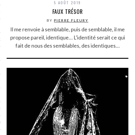
5 AOÛT 2019
FAUX TRÉSOR
NCES EN VOD
BY
PIERRE FLEURY
Il me renvoie à semblable, puis de semblable, il me
propose pareil, identique… L’identité serait ce qui
QUES
fait de nous des semblables, des identiques…
SUELS
TURE
E
RAPHIE
PTIONS