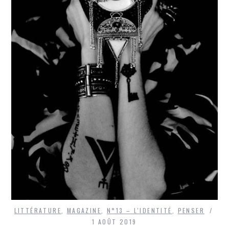
LITTÉRATURE
,
MAGAZINE
,
N°13 – L'IDENTITÉ
,
PENSER
1 AOÛT 2019