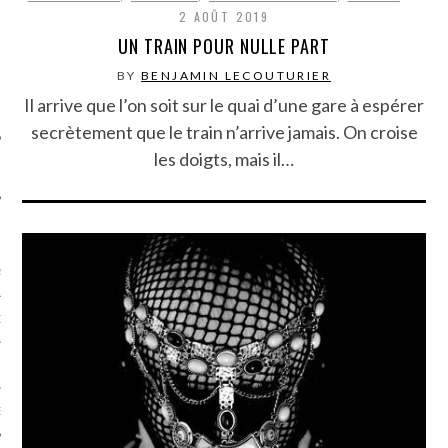
SUIVEZ-NOUS
2 AOÛT 2019
UN TRAIN POUR NULLE PART
BY
BENJAMIN LECOUTURIER
Il arrive que l’on soit sur le quai d’une gare à espérer
secrètement que le train n’arrive jamais. On croise
les doigts, mais il…
FLOTTE CARAVELLE
AGNIE CARAVELLE
D’ART PODCAST
CKS.COM
EUR.COM