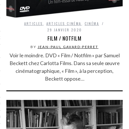
NCES EN VOD
ARTICLES
,
ARTICLES CINÉMA
,
CINÉMA
29 JANVIER 2020
FILM / NOTFILM
QUES
BY
JEAN-PAUL GAVARD-PERRET
SUELS
Voir le moindre. DVD « Film / Notfilm » par Samuel
Beckett chez Carlotta Films. Dans sa seule œuvre
cinématographique, « Film », à la perception,
Beckett oppose…
TURE
E
RAPHIE
PTIONS