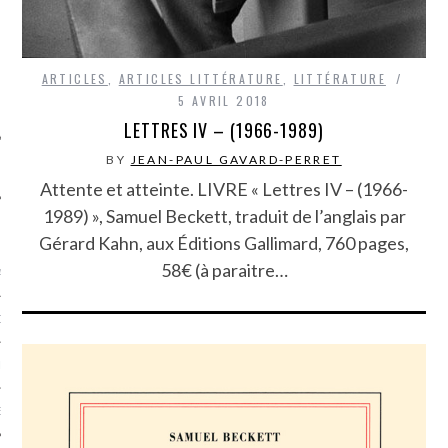
SUIVEZ-NOUS
ARTICLES
,
ARTICLES LITTÉRATURE
,
LITTÉRATURE
5 AVRIL 2018
LETTRES IV – (1966-1989)
BY
JEAN-PAUL GAVARD-PERRET
Attente et atteinte. LIVRE « Lettres IV – (1966-
1989) », Samuel Beckett, traduit de l’anglais par
FLOTTE CARAVELLE
Gérard Kahn, aux Éditions Gallimard, 760 pages,
58€ (à paraitre…
AGNIE CARAVELLE
D’ART PODCAST
CKS.COM
EUR.COM