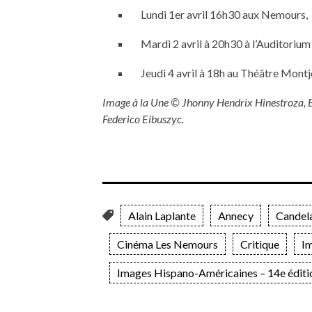
Lundi 1er avril 16h30 aux Nemours,
Mardi 2 avril à 20h30 à l’Auditorium
Jeudi 4 avril à 18h au Théâtre Montj
Image à la Une © Jhonny Hendrix Hinestroza, B
Federico Eibuszyc.
Alain Laplante
Annecy
Candela
Cinéma Les Nemours
Critique
I
Images Hispano-Américaines – 14e éditi