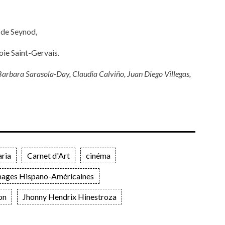
 de Seynod,
oie Saint-Gervais.
arbara Sarasola-Day, Claudia Calviño, Juan Diego Villegas,
ria
Carnet d'Art
cinéma
mages Hispano-Américaines
on
Jhonny Hendrix Hinestroza