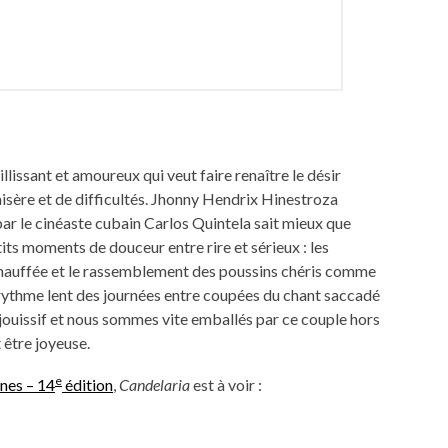
illissant et amoureux qui veut faire renaître le désir
isère et de difficultés. Jhonny Hendrix Hinestroza
par le cinéaste cubain Carlos Quintela sait mieux que
its moments de douceur entre rire et sérieux : les
chauffée et le rassemblement des poussins chéris comme
e rythme lent des journées entre coupées du chant saccadé
 jouissif et nous sommes vite emballés par ce couple hors
 être joyeuse.
e
nes – 14
édition
,
Candelaria
est à voir :