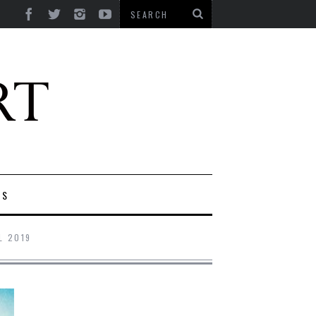
ES
L 2019