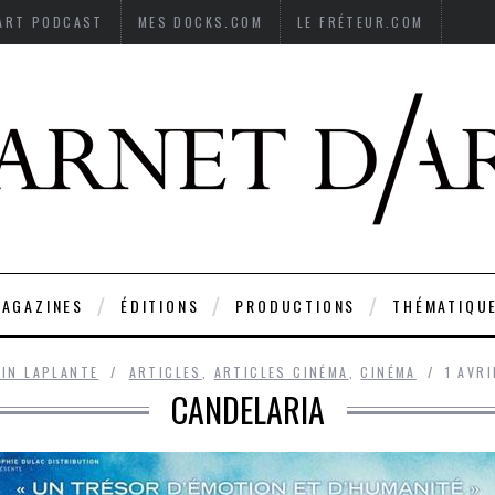
’ART PODCAST
MES DOCKS.COM
LE FRÉTEUR.COM
AGAZINES
ÉDITIONS
PRODUCTIONS
THÉMATIQU
AIN LAPLANTE
ARTICLES
,
ARTICLES CINÉMA
,
CINÉMA
1 AVRI
CANDELARIA