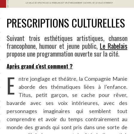
NCES EN VOD
PRESCRIPTIONS CULTURELLES
Suivant trois esthétiques artistiques, chanson
QUES
francophone, humour et jeune public,
Le Rabelais
propose une programmation ouverte sur la cité.
SUELS
Après grand c’est comment ?
E
ntre jonglage et théâtre, la Compagnie Manie
TURE
aborde des thématiques liées à l’enfance.
Titus, petit garçon, se cache pour rêver,
E
bavarde avec ses voix intérieures, avec des
RAPHIE
personnages imaginaires qui semblent tout
comprendre et avoir du temps contrairement au
PTIONS
monde des grands qui sont pris dans une sorte de