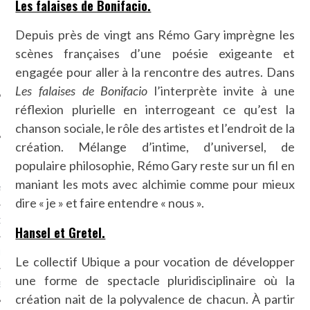
Les falaises de Bonifacio.
SUIVEZ-NOUS
Depuis près de vingt ans Rémo Gary imprègne les
scènes françaises d’une poésie exigeante et
engagée pour aller à la rencontre des autres. Dans
Les falaises de Bonifacio
l’interprète invite à une
réflexion plurielle en interrogeant ce qu’est la
chanson sociale, le rôle des artistes et l’endroit de la
création. Mélange d’intime, d’universel, de
FLOTTE CARAVELLE
populaire philosophie, Rémo Gary reste sur un fil en
maniant les mots avec alchimie comme pour mieux
AGNIE CARAVELLE
dire « je » et faire entendre « nous ».
D’ART PODCAST
Hansel et Gretel.
CKS.COM
Le collectif Ubique a pour vocation de développer
une forme de spectacle pluridisciplinaire où la
EUR.COM
création nait de la polyvalence de chacun. À partir