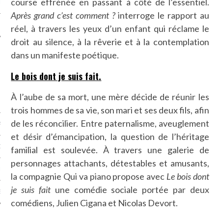
course effrénée en passant à côté de l’essentiel.
LE
Après grand c’est comment ?
interroge le rapport au
réel, à travers les yeux d’un enfant qui réclame le
droit au silence, à la rêverie et à la contemplation
dans un manifeste poétique.
Le bois dont je suis fait.
À l’aube de sa mort, une mère décide de réunir les
trois hommes de sa vie, son mari et ses deux fils, afin
de les réconcilier. Entre paternalisme, aveuglement
AGNIE CARAVELLE
et désir d’émancipation, la question de l’héritage
D’ART PODCAST
familial est soulevée. À travers une galerie de
personnages attachants, détestables et amusants,
CKS.COM
la compagnie Qui va piano propose avec
Le bois dont
je suis fait
une comédie sociale portée par deux
EUR.COM
comédiens, Julien Cigana et Nicolas Devort.