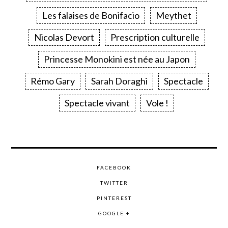
Les falaises de Bonifacio
Meythet
Nicolas Devort
Prescription culturelle
Princesse Monokini est née au Japon
Rémo Gary
Sarah Doraghi
Spectacle
Spectacle vivant
Vole !
FACEBOOK
TWITTER
PINTEREST
GOOGLE +