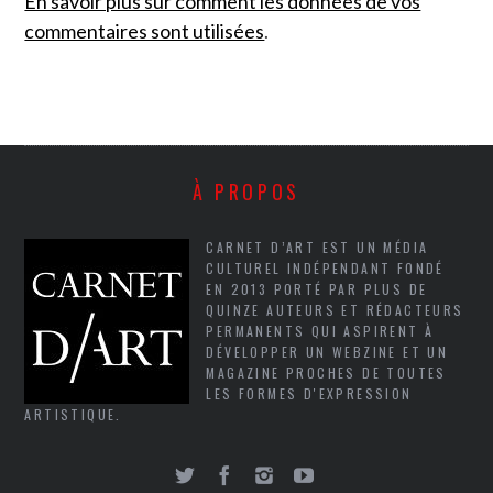
En savoir plus sur comment les données de vos
commentaires sont utilisées
.
À PROPOS
CARNET D’ART EST UN MÉDIA
CULTUREL INDÉPENDANT FONDÉ
EN 2013 PORTÉ PAR PLUS DE
QUINZE AUTEURS ET RÉDACTEURS
PERMANENTS QUI ASPIRENT À
DÉVELOPPER UN WEBZINE ET UN
MAGAZINE PROCHES DE TOUTES
LES FORMES D'EXPRESSION
ARTISTIQUE.