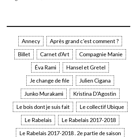
Annecy
Après grand c’est comment ?
Billet
Carnet d'Art
Compagnie Manie
Éva Rami
Hansel et Gretel
Je change de file
Julien Cigana
Junko Murakami
Kristina D'Agostin
Le bois dont je suis fait
Le collectif Ubique
Le Rabelais
Le Rabelais 2017-2018
Le Rabelais 2017-2018 . 2e partie de saison