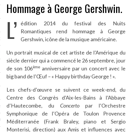
Hommage à George Gershwin.
NCES EN VOD
L’
édition 2014 du festival des Nuits
Romantiques rend hommage à George
Gershwin, icône de la musique américaine.
QUES
Un portrait musical de cet artiste de l’Amérique du
SUELS
siècle dernier qui a commencé le 26 septembre, jour
ème
de son 106
anniversaire par un concert avec le
big band de l’Œuf – « Happy birthday George ! ».
TURE
Les chefs-d’œuvre se suivent ce week-end, du
E
Centre des Congrès d’Aix-les-Bains à l’Abbaye
d’Hautecombe, du
Concerto
par l’Orchestre
RAPHIE
Symphonique de l’Opéra de Toulon Provence
PTIONS
Méditerranée (Frank Braley, piano et Sergio
Monterisi, direction) aux Amis et influences avec