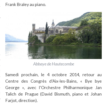
LE
Frank Braley au piano.
AGNIE CARAVELLE
Abbaye de Hautecombe
D’ART PODCAST
Samedi prochain, le 4 octobre 2014, retour au
Centre des Congrès d’Aix-les-Bains, « Bye bye
CKS.COM
George », avec l’Orchestre Philharmonique Jan
Talich de Prague (David Bismuth, piano et Johan
EUR.COM
Farjot, direction).