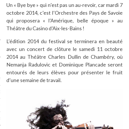
Un « Bye bye » qui n’est pas un au-revoir, car mardi 7
SUIVEZ-NOUS
octobre 2014, c’est l’Orchestre des Pays de Savoie
qui proposera « l’Amérique, belle époque » au
Théâtre du Casino d’Aix-les-Bains !
L’édition 2014 du festival se terminera en beauté
avec un concert de clôture le samedi 11 octobre
2014 au Théâtre Charles Dullin de Chambéry, où
Nemanja Radulovic et Dominique Plancade seront
FLOTTE CARAVELLE
entourés de leurs élèves pour présenter le fruit
AGNIE CARAVELLE
d’une semaine de travail.
D’ART PODCAST
CKS.COM
EUR.COM