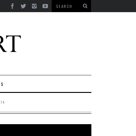
ES
014