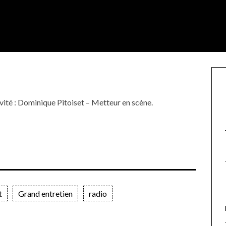
nvité : Dominique Pitoiset – Metteur en scène.
t
Grand entretien
radio