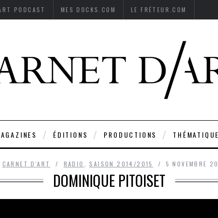
’ART PODCAST
MES DOCKS.COM
LE FRÉTEUR.COM
AGAZINES
ÉDITIONS
PRODUCTIONS
THÉMATIQU
Y
CARNET D'ART
RADIO
,
SAISON 2014/2015
5 NOVEMBRE 2
DOMINIQUE PITOISET