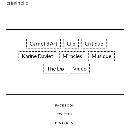
criminelle.
SUIVEZ-NOUS
Carnet d'Art
Clip
Critique
Karine Daviet
Miracles
Musique
FLOTTE CARAVELLE
The Dø
Vidéo
AGNIE CARAVELLE
D’ART PODCAST
FACEBOOK
CKS.COM
TWITTER
EUR.COM
PINTEREST