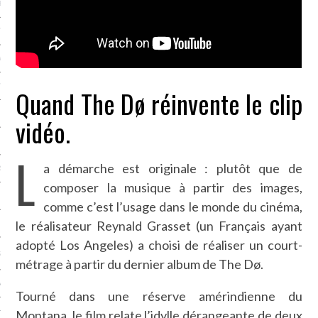
LE BONHEUR
L’HÉRITAGE
LA GUERRE
L’IDENTITÉ
Quand The Dø réinvente le clip
vidéo.
ITS
L
a démarche est originale : plutôt que de
RS
composer la musique à partir des images,
comme c’est l’usage dans le monde du cinéma,
le réalisateur Reynald Grasset (un Français ayant
ES
adopté Los Angeles) a choisi de réaliser un court-
S
métrage à partir du dernier album de The Dø.
VRE
Tourné dans une réserve amérindienne du
Montana, le film relate l’idylle dérangeante de deux
TIONS