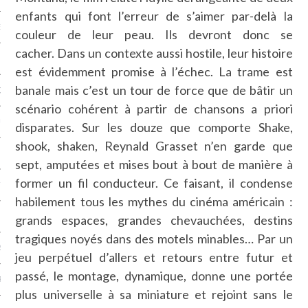
enfants qui font l’erreur de s’aimer par-delà la
NCES EN VOD
couleur de leur peau. Ils devront donc se
cacher. Dans un contexte aussi hostile, leur histoire
est évidemment promise à l’échec. La trame est
banale mais c’est un tour de force que de bâtir un
QUES
scénario cohérent à partir de chansons a priori
SUELS
disparates. Sur les douze que comporte Shake,
shook, shaken, Reynald Grasset n’en garde que
sept, amputées et mises bout à bout de manière à
former un fil conducteur. Ce faisant, il condense
TURE
habilement tous les mythes du cinéma américain :
E
grands espaces, grandes chevauchées, destins
tragiques noyés dans des motels minables… Par un
RAPHIE
jeu perpétuel d’allers et retours entre futur et
passé, le montage, dynamique, donne une portée
PTIONS
plus universelle à sa miniature et rejoint sans le