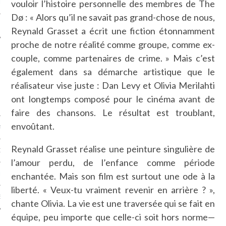
vouloir l’histoire personnelle des membres de The
LE
Dø : « Alors qu’il ne savait pas grand-chose de nous,
Reynald Grasset a écrit une fiction étonnamment
proche de notre réalité comme groupe, comme ex-
couple, comme partenaires de crime. » Mais c’est
également dans sa démarche artistique que le
réalisateur vise juste : Dan Levy et Olivia Merilahti
ont longtemps composé pour le cinéma avant de
faire des chansons. Le résultat est troublant,
envoûtant.
AGNIE CARAVELLE
Reynald Grasset réalise une peinture singulière de
D’ART PODCAST
l’amour perdu, de l’enfance comme période
CKS.COM
enchantée. Mais son film est surtout une ode à la
liberté. « Veux-tu vraiment revenir en arrière ? »,
EUR.COM
chante Olivia. La vie est une traversée qui se fait en
équipe, peu importe que celle-ci soit hors norme—