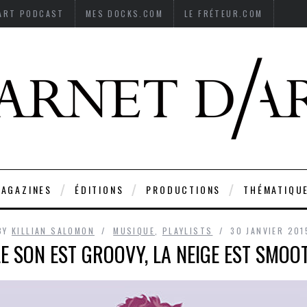
’ART PODCAST
MES DOCKS.COM
LE FRÉTEUR.COM
AGAZINES
ÉDITIONS
PRODUCTIONS
THÉMATIQU
BY
KILLIAN SALOMON
MUSIQUE
,
PLAYLISTS
30 JANVIER 201
LE SON EST GROOVY, LA NEIGE EST SMOO