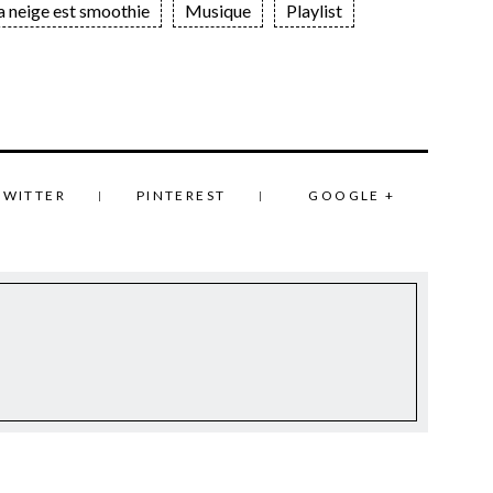
a neige est smoothie
Musique
Playlist
TWITTER
PINTEREST
GOOGLE +