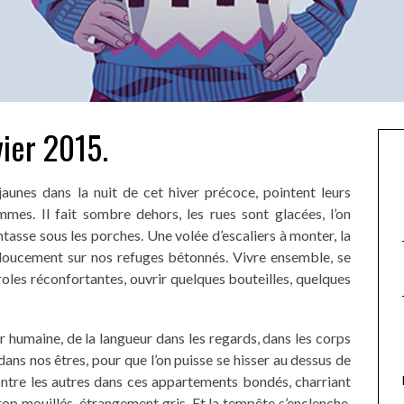
vier 2015.
jaunes dans la nuit de cet hiver précoce, pointent leurs
mes. Il fait sombre dehors, les rues sont glacées, l’on
’entasse sous les porches. Une volée d’escaliers à monter, la
e doucement sur nos refuges bétonnés. Vivre ensemble, se
oles réconfortantes, ouvrir quelques bouteilles, quelques
ur humaine, de la langueur dans les regards, dans les corps
 dans nos êtres, pour que l’on puisse se hisser au dessus de
ontre les autres dans ces appartements bondés, charriant
rop mouillés, étrangement gris. Et la tempête s’enclenche,