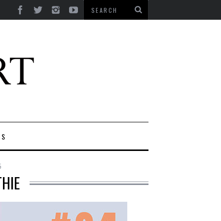
ES
5
THIE