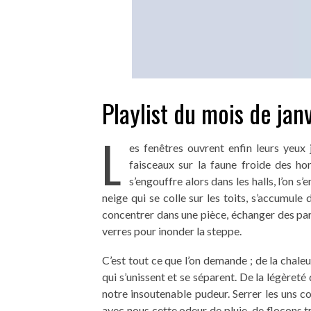
Playlist du mois de jan
L
es fenêtres ouvrent enfin leurs yeux 
faisceaux sur la faune froide des hom
s’engouffre alors dans les halls, l’on s
neige qui se colle sur les toits, s’accumul
concentrer dans une pièce, échanger des par
verres pour inonder la steppe.
C’est tout ce que l’on demande ; de la chale
qui s’unissent et se séparent. De la légèreté
notre insoutenable pudeur. Serrer les uns c
avec nous cette odeur de pluie, de flocons t