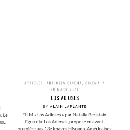
ARTICLES
,
ARTICLES CINÉMA
,
CINÉMA
26 MARS 2018
LOS ADIOSES
BY
ALAIN LAPLANTE
l
FILM « Los Adioses » par Natalia Beristain-
. Le
Egurrola. Los Adioses, proposé en avant-
ges…
première aux 13e Images Hispano-Américaines,