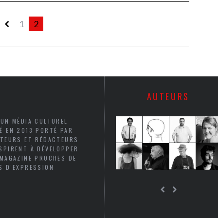
1
2
AUTEURS
 UN MÉDIA CULTUREL
É EN 2013 PORTÉ PAR
UTEURS ET RÉDACTEURS
SPIRENT À DÉVELOPPER
 MAGAZINE PROCHES DE
S D'EXPRESSION