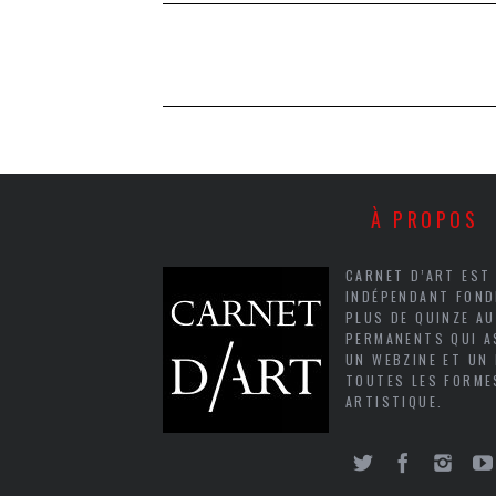
À PROPOS
CARNET D’ART EST
INDÉPENDANT FOND
PLUS DE QUINZE A
PERMANENTS QUI A
UN WEBZINE ET UN
TOUTES LES FORME
ARTISTIQUE.