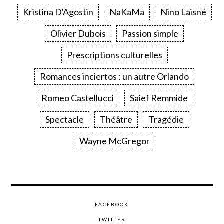
Kristina D'Agostin
NaKaMa
Nino Laisné
Olivier Dubois
Passion simple
Prescriptions culturelles
Romances inciertos : un autre Orlando
Romeo Castellucci
Saief Remmide
Spectacle
Théâtre
Tragédie
Wayne McGregor
FACEBOOK
TWITTER