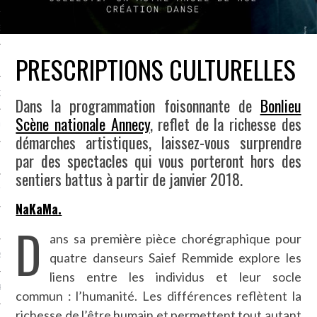
NCES EN VOD
PRESCRIPTIONS CULTURELLES
QUES
Dans la programmation foisonnante de
Bonlieu
Scène nationale Annecy
, reflet de la richesse des
SUELS
démarches artistiques, laissez-vous surprendre
par des spectacles qui vous porteront hors des
sentiers battus à partir de janvier 2018.
TURE
NaKaMa.
D
E
ans sa première pièce chorégraphique pour
quatre danseurs Saief Remmide explore les
RAPHIE
liens entre les individus et leur socle
PTIONS
commun : l’humanité. Les différences reflètent la
richesse de l’être humain et permettent tout autant