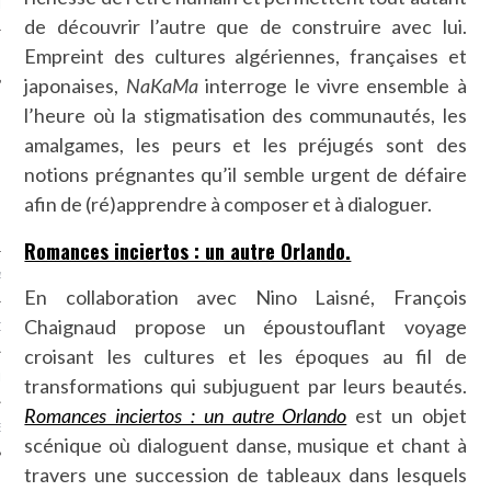
LE
de découvrir l’autre que de construire avec lui.
Empreint des cultures algériennes, françaises et
japonaises,
NaKaMa
interroge le vivre ensemble à
l’heure où la stigmatisation des communautés, les
amalgames, les peurs et les préjugés sont des
notions prégnantes qu’il semble urgent de défaire
afin de (ré)apprendre à composer et à dialoguer.
Romances inciertos : un autre Orlando.
AGNIE CARAVELLE
En collaboration avec Nino Laisné, François
Chaignaud propose un époustouflant voyage
D’ART PODCAST
croisant les cultures et les époques au fil de
CKS.COM
transformations qui subjuguent par leurs beautés.
Romances inciertos : un autre Orlando
est un objet
EUR.COM
scénique où dialoguent danse, musique et chant à
travers une succession de tableaux dans lesquels