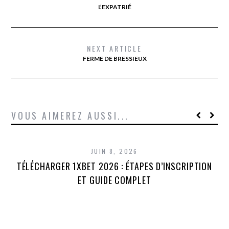
L’EXPATRIÉ
NEXT ARTICLE
FERME DE BRESSIEUX
VOUS AIMEREZ AUSSI...
JUIN 8, 2026
TÉLÉCHARGER 1XBET 2026 : ÉTAPES D’INSCRIPTION
1
ET GUIDE COMPLET