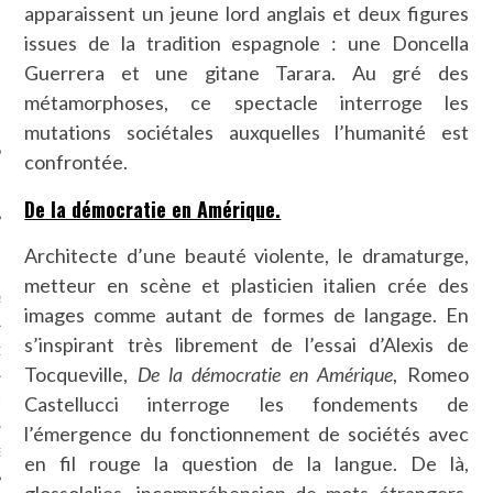
apparaissent un jeune lord anglais et deux figures
SUIVEZ-NOUS
issues de la tradition espagnole : une Doncella
Guerrera et une gitane Tarara. Au gré des
métamorphoses, ce spectacle interroge les
mutations sociétales auxquelles l’humanité est
confrontée.
De la démocratie en Amérique.
Architecte d’une beauté violente, le dramaturge,
FLOTTE CARAVELLE
metteur en scène et plasticien italien crée des
AGNIE CARAVELLE
images comme autant de formes de langage. En
s’inspirant très librement de l’essai d’Alexis de
D’ART PODCAST
Tocqueville,
De la démocratie en Amérique
, Romeo
Castellucci interroge les fondements de
CKS.COM
l’émergence du fonctionnement de sociétés avec
EUR.COM
en fil rouge la question de la langue. De là,
glossolalies, incompréhension de mots étrangers,