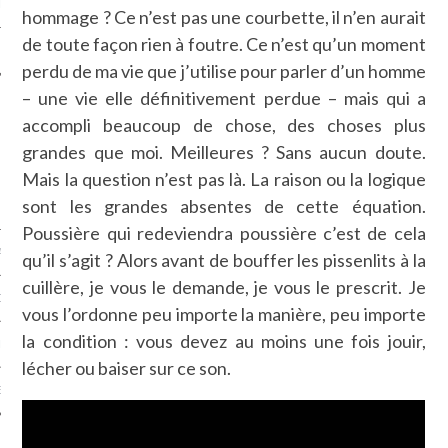
LE
hommage ? Ce n’est pas une courbette, il n’en aurait
de toute façon rien à foutre. Ce n’est qu’un moment
perdu de ma vie que j’utilise pour parler d’un homme
– une vie elle définitivement perdue – mais qui a
accompli beaucoup de chose, des choses plus
grandes que moi. Meilleures ? Sans aucun doute.
Mais la question n’est pas là. La raison ou la logique
sont les grandes absentes de cette équation.
Poussière qui redeviendra poussière c’est de cela
AGNIE CARAVELLE
qu’il s’agit ? Alors avant de bouffer les pissenlits à la
cuillère, je vous le demande, je vous le prescrit. Je
D’ART PODCAST
vous l’ordonne peu importe la manière, peu importe
la condition : vous devez au moins une fois jouir,
CKS.COM
lécher ou baiser sur ce son.
EUR.COM