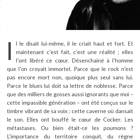
LE BONHEUR
L’HÉRITAGE
LA GUERRE
I
L’IDENTITÉ
l le disait lui-même, il le criait haut et fort. Et
maintenant c’est fait, c’est une réalité ; elles
l’ont libéré ce cœur. Désenchainé à l’homme
ITS
que l’on croyait immortel. Parce que le rock n’est
RS
pas encore mort non, quoique plus seul sans lui.
Parce le blues lui doit sa lettre de noblesse. Parce
que des milliers de gosses aussi ignorants que moi –
ES
cette impassible génération – ont été conçus sur le
timbre vibrant de sa voix ; cette caverne où dansait
S
le son. Elles ont bouffé le cœur de Cocker. Les
VRE
métastases. Ou bien était-ce les poumons ?
L’importance du territoire conquit, du règne
TIONS