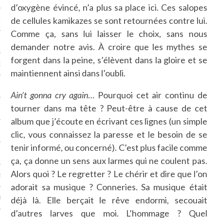
d’oxygène évincé, n’a plus sa place ici. Ces salopes
de cellules kamikazes se sont retournées contre lui.
NCES EN VOD
Comme ça, sans lui laisser le choix, sans nous
demander notre avis. À croire que les mythes se
forgent dans la peine, s’élèvent dans la gloire et se
QUES
maintiennent ainsi dans l’oubli.
SUELS
Ain’t gonna cry again
… Pourquoi cet air continu de
tourner dans ma tête ? Peut-être à cause de cet
album que j’écoute en écrivant ces lignes (un simple
TURE
clic, vous connaissez la paresse et le besoin de se
tenir informé, ou concerné). C’est plus facile comme
E
ça, ça donne un sens aux larmes qui ne coulent pas.
Alors quoi ? Le regretter ? Le chérir et dire que l’on
RAPHIE
adorait sa musique ? Conneries. Sa musique était
PTIONS
déjà là. Elle berçait le rêve endormi, secouait
d’autres larves que moi. L’hommage ? Quel