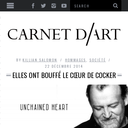
ES
CORPS ULTIME
LE TEMPS
L’UTOPIE
BY
KILLIAN SALOMON
HOMMAGES
,
SOCIÉTÉ
LE RIRE
22 DÉCEMBRE 2014
ELLES ONT BOUFFÉ LE CŒUR DE COCKER
LE DIALOGUE
LE HASARD
LA LIBERTÉ
LA BEAUTÉ
LA FOLIE