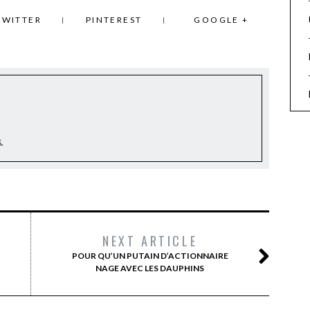
TWITTER
PINTEREST
GOOGLE +
k
NEXT ARTICLE
POUR QU’UN PUTAIN D’ACTIONNAIRE
NAGE AVEC LES DAUPHINS