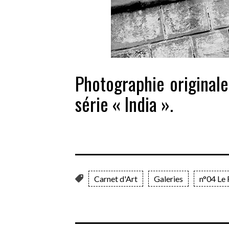
Photographie originale
série « India ».
Carnet d'Art
Galeries
n°04 Le 