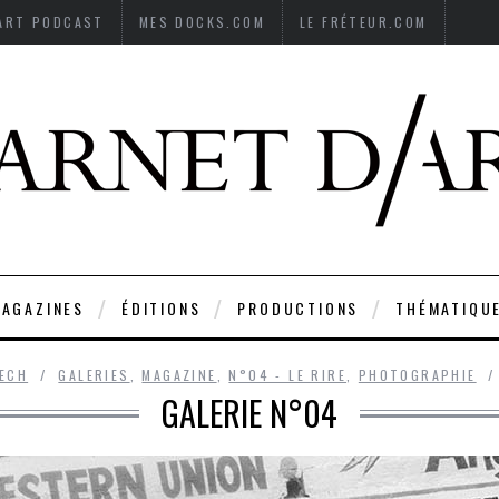
’ART PODCAST
MES DOCKS.COM
LE FRÉTEUR.COM
AGAZINES
ÉDITIONS
PRODUCTIONS
THÉMATIQU
LECH
GALERIES
,
MAGAZINE
,
N°04 - LE RIRE
,
PHOTOGRAPHIE
GALERIE N°04