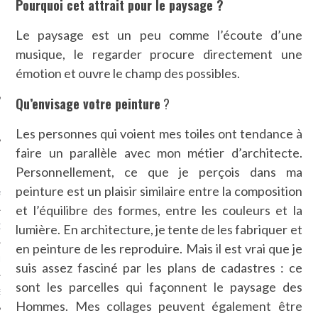
Pourquoi cet attrait pour le paysage ?
SUIVEZ-NOUS
Le paysage est un peu comme l’écoute d’une
musique, le regarder procure directement une
émotion et ouvre le champ des possibles.
Qu’envisage votre peinture
?
Les personnes qui voient mes toiles ont tendance à
faire un parallèle avec mon métier d’architecte.
FLOTTE CARAVELLE
Personnellement, ce que je perçois dans ma
peinture est un plaisir similaire entre la composition
AGNIE CARAVELLE
et l’équilibre des formes, entre les couleurs et la
lumière. En architecture, je tente de les fabriquer et
D’ART PODCAST
en peinture de les reproduire. Mais il est vrai que je
CKS.COM
suis assez fasciné par les plans de cadastres : ce
sont les parcelles qui façonnent le paysage des
EUR.COM
Hommes. Mes collages peuvent également être