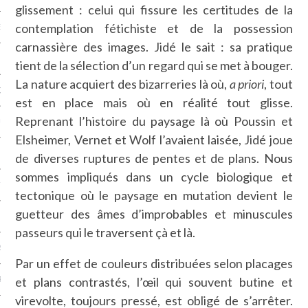
glissement : celui qui fissure les certitudes de la
contemplation fétichiste et de la possession
NCES EN VOD
carnassière des images. Jidé le sait : sa pratique
tient de la sélection d’un regard qui se met à bouger.
La nature acquiert des bizarreries là où,
a priori
, tout
QUES
est en place mais où en réalité tout glisse.
Reprenant l’histoire du paysage là où Poussin et
SUELS
Elsheimer, Vernet et Wolf l’avaient laisée, Jidé joue
de diverses ruptures de pentes et de plans. Nous
sommes impliqués dans un cycle biologique et
TURE
tectonique où le paysage en mutation devient le
guetteur des âmes d’improbables et minuscules
E
passeurs qui le traversent çà et là.
RAPHIE
Par un effet de couleurs distribuées selon placages
et plans contrastés, l’œil qui souvent butine et
PTIONS
virevolte, toujours pressé, est obligé de s’arrêter.