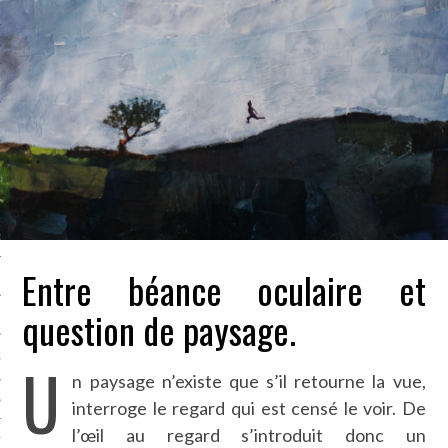
LE BONHEUR
L’HÉRITAGE
LA GUERRE
L’IDENTITÉ
ITS
RS
Entre béance oculaire et
question de paysage.
ES
U
S
n paysage n’existe que s’il retourne la vue,
VRE
interroge le regard qui est censé le voir. De
l’œil au regard s’introduit donc un
TIONS