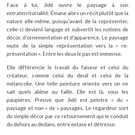
LE
Face à lui, Jidé ouvre le paysage à son
extraterritorialité. Émane alors un récit plutôt que la
nature elle-même, puisqu’avant de la représenter,
celle-ci devient langage et subvertit les notions de
décor, d’ornementation et d’apparence. Le paysage
mute de la simple représentation vers la « re-
présentation ». Entre les deux le pas est immense.
Elle différencie le travail du faiseur et celui du
créateur, comme celui du deuil et celui de la
AGNIE CARAVELLE
mélancolie. Une telle peinture oriente vers on ne
D’ART PODCAST
sait quels abîme ou faille. Elle est là, sous les
paupières. Preuve que Jidé est peintre « du »
CKS.COM
paysage et non « de » paysages. Le regardeur sort
du simple décor par ce retournement qui le conduit
EUR.COM
du dehors au dedans, entre extase et détresse.