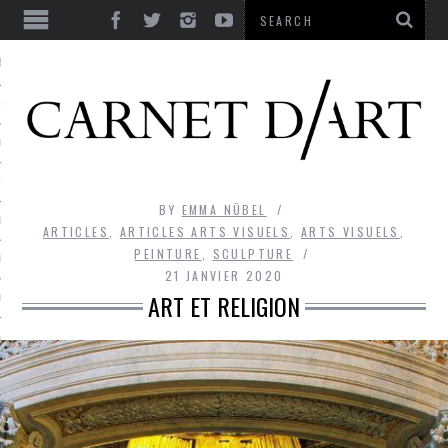
ES
CORPS ULTIME
LE TEMPS
L’UTOPIE
BY
EMMA NÜBEL
LE RIRE
ARTICLES
,
ARTICLES ARTS VISUELS
,
ARTS VISUELS
,
PEINTURE
,
SCULPTURE
LE DIALOGUE
21 JANVIER 2020
ART ET RELIGION
LE HASARD
LA LIBERTÉ
LA BEAUTÉ
LA FOLIE