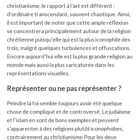
LE
christianisme, le rapport à l’art est différent :
d’ordinaire transcendant, souvent chaotique. Ainsi,
il est important de noter que cette ample réflexion
se concentrera principalement autour de la religion
chrétienne puisqu’elle qui est la plus iconophile des
trois, malgré quelques turbulences et offuscations.
Encore aujourd’hui elle est la plus grande religion au
monde mais aussi la plus caricaturée dans les
représentations visuelles.
AGNIE CARAVELLE
Représenter ou ne pas représenter ?
D’ART PODCAST
Peindre la foi semble toujours avoir été quelque
CKS.COM
chose de compliqué et de controversé. Le judaïsme
et l’islam en sont de bons exemples et peuvent
EUR.COM
s’apparenter à des religions plutôt iconophobes,
contrairement au christianisme Pour les deux