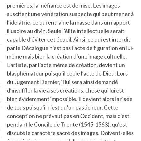
premières, la méfiance est de mise. Les images
SUIVEZ-NOUS
suscitent une vénération suspecte qui peut mener à
l’idolâtrie, ce qui entraîne la masse dans un rapport
illusoire au divin. Seule l’élite intellectuelle serait
capable d’éviter cet écueil. Ainsi, ce qui est interdit
par le Décalogue n’est pas l’acte de figuration en lui-
même mais bien la création d’une image cultuelle.
L’artiste, par l’acte même de création, devient un
blasphémateur puisqu’il copie l’acte de Dieu. Lors
FLOTTE CARAVELLE
du Jugement Dernier, il lui sera ainsi demandé
AGNIE CARAVELLE
d’insuffler la vie à ses créations, chose qui lui est
bien évidemment impossible. Il devient alors la risée
D’ART PODCAST
de tous puisqu’il n’est qu’un pasticheur. Cette
conception ne prévaut pas en Occident, mais c’est
CKS.COM
pendant le Concile de Trente (1545-1563), qu’est
EUR.COM
discuté le caractère sacré des images. Doivent-elles