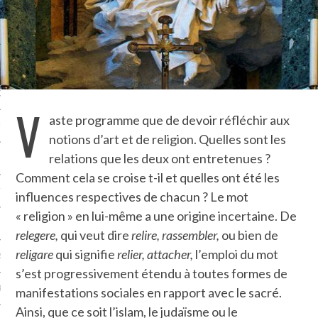
NCES EN VOD
QUES
V
aste programme que de devoir réfléchir aux
SUELS
notions d’art et de religion. Quelles sont les
relations que les deux ont entretenues ?
Comment cela se croise t-il et quelles ont été les
TURE
influences respectives de chacun ? Le mot
« religion » en lui-même a une origine incertaine. De
E
relegere,
qui veut dire
relire, rassembler,
ou bien de
religare
qui signifie
relier, attacher,
l’emploi du mot
RAPHIE
s’est progressivement étendu à toutes formes de
PTIONS
manifestations sociales en rapport avec le sacré.
Ainsi, que ce soit l’islam, le judaïsme ou le