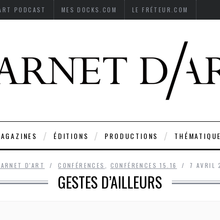
’ART PODCAST
MES DOCKS.COM
LE FRÉTEUR.COM
AGAZINES
ÉDITIONS
PRODUCTIONS
THÉMATIQU
CARNET D'ART
CONFÉRENCES
,
CONFÉRENCES 15.16
7 AVRIL 
GESTES D’AILLEURS