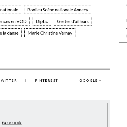
 nationale
Bonlieu Scène nationale Annecy
ences en VOD
Diptic
Gestes d'ailleurs
e la danse
Marie Christine Vernay
TWITTER
PINTEREST
GOOGLE +
Facebook