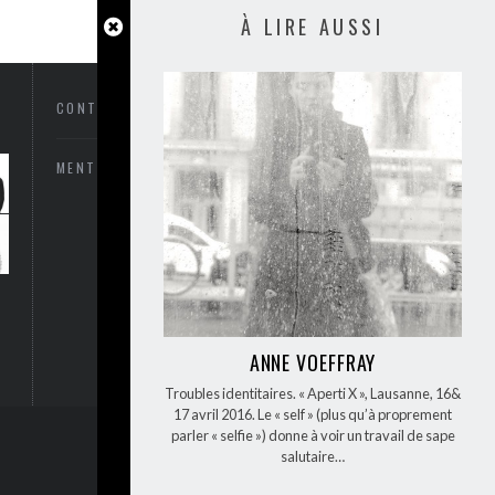
À LIRE AUSSI
CONTACTEZ-NOUS
MENTIONS LÉGALES
ANNE VOEFFRAY
Troubles identitaires. « Aperti X », Lausanne, 16&
17 avril 2016. Le « self » (plus qu’à proprement
parler « selfie ») donne à voir un travail de sape
BACK TO TOP
salutaire…