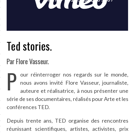
LE BONHEUR
L’HÉRITAGE
LA GUERRE
L’IDENTITÉ
Ted stories.
Par Flore Vasseur.
ITS
P
RS
our réinterroger nos regards sur le monde,
nous avons invité Flore Vasseur, journaliste,
auteure et réalisatrice, à nous présenter une
ES
série de ses documentaires, réalisés pour Arte et les
conférences TED.
S
Depuis trente ans, TED organise des rencontres
VRE
réunissant scientifiques, artistes, activistes, prix
TIONS