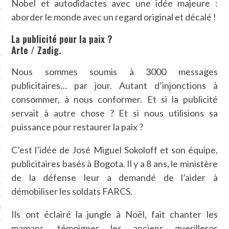
Nobel et autodidactes avec une idée majeure :
aborder le monde avec un regard original et décalé !
NCES EN VOD
La publicité pour la paix ?
Arte / Zadig.
QUES
Nous sommes soumis à 3000 messages
publicitaires… par jour. Autant d’injonctions à
SUELS
consommer, à nous conformer. Et si la publicité
servait à autre chose ? Et si nous utilisions sa
puissance pour restaurer la paix ?
TURE
C’est l’idée de José Miguel Sokoloff et son équipe,
E
publicitaires basés à Bogota. Il y a 8 ans, le ministère
de la défense leur a demandé de l’aider à
RAPHIE
démobiliser les soldats FARCS.
PTIONS
Ils ont éclairé la jungle à Noël, fait chanter les
mamans, témoigner les anciens guerilleros