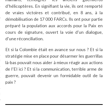
LE
d’hélicoptères. En signifiant la vie, ils ont remporté
de vraies victoires et contribué, en 8 ans, à la
démobilisation de 17 000 FARCs. Ils ont pour partie
préparé la population aux accords pour la Paix en
cours de signature, ouvert la voie d’un dialogue,
d’une réconciliation.
Et si la Colombie était en avance sur nous ? Et si la
stratégie mise en place pour désarmer les guerrillas
AGNIE CARAVELLE
là-bas pouvait nous aider à mieux réagir aux actions
de l’EI ici ? Et si la communication, terrible arme de
D’ART PODCAST
guerre, pouvait devenir un formidable outil de la
paix ?
CKS.COM
EUR.COM