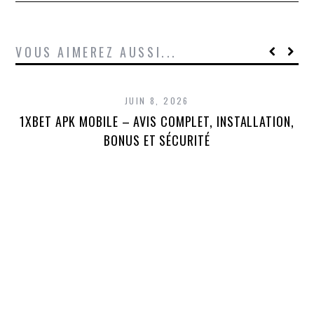
VOUS AIMEREZ AUSSI...
JUIN 8, 2026
1XBET APK MOBILE – AVIS COMPLET, INSTALLATION,
1X
BONUS ET SÉCURITÉ