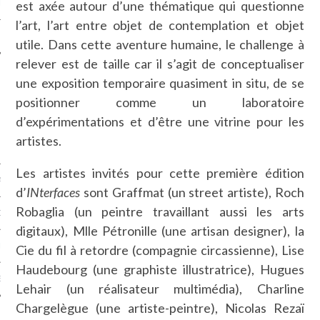
est axée autour d’une thématique qui questionne
LE
l’art, l’art entre objet de contemplation et objet
utile. Dans cette aventure humaine, le challenge à
relever est de taille car il s’agit de conceptualiser
une exposition temporaire quasiment in situ, de se
positionner comme un laboratoire
d’expérimentations et d’être une vitrine pour les
artistes.
Les artistes invités pour cette première édition
AGNIE CARAVELLE
d’
INterfaces
sont Graffmat (un street artiste), Roch
Robaglia (un peintre travaillant aussi les arts
D’ART PODCAST
digitaux), Mlle Pétronille (une artisan designer), la
CKS.COM
Cie du fil à retordre (compagnie circassienne), Lise
Haudebourg (une graphiste illustratrice), Hugues
EUR.COM
Lehair (un réalisateur multimédia), Charline
Chargelègue (une artiste-peintre), Nicolas Rezaï