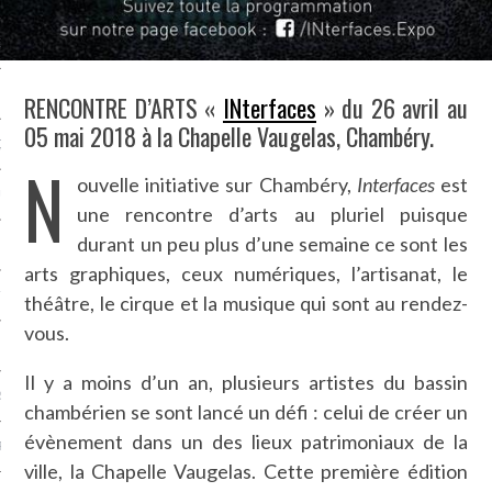
NCES EN VOD
RENCONTRE D’ARTS «
INterfaces
» du 26 avril au
05 mai 2018 à la Chapelle Vaugelas, Chambéry.
QUES
N
ouvelle initiative sur Chambéry,
Interfaces
est
SUELS
une rencontre d’arts au pluriel puisque
durant un peu plus d’une semaine ce sont les
arts graphiques, ceux numériques, l’artisanat, le
TURE
théâtre, le cirque et la musique qui sont au rendez-
vous.
E
Il y a moins d’un an, plusieurs artistes du bassin
RAPHIE
chambérien se sont lancé un défi : celui de créer un
évènement dans un des lieux patrimoniaux de la
PTIONS
ville, la Chapelle Vaugelas. Cette première édition