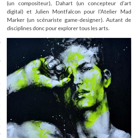
(un compositeur), Dahart (un concepteur d’art
SUIVEZ-NOUS
digital) et Julien Montfalcon pour l’Atelier Mad
Marker (un scénariste game-designer). Autant de
disciplines donc pour explorer tous les arts.
FLOTTE CARAVELLE
AGNIE CARAVELLE
D’ART PODCAST
CKS.COM
EUR.COM