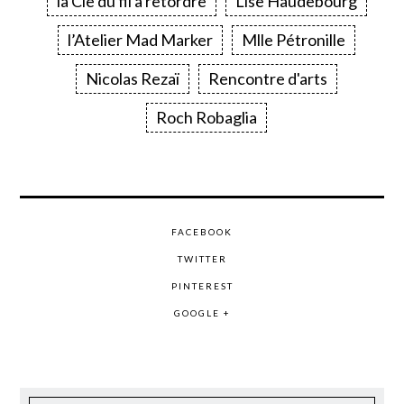
la Cie du fil à retordre
Lise Haudebourg
l’Atelier Mad Marker
Mlle Pétronille
Nicolas Rezaï
Rencontre d'arts
Roch Robaglia
FACEBOOK
TWITTER
PINTEREST
GOOGLE +