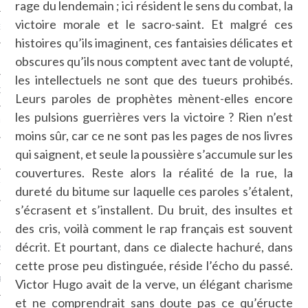
rage du lendemain ; ici résident le sens du combat, la
victoire morale et le sacro-saint. Et malgré ces
NCES EN VOD
histoires qu’ils imaginent, ces fantaisies délicates et
obscures qu’ils nous comptent avec tant de volupté,
les intellectuels ne sont que des tueurs prohibés.
QUES
Leurs paroles de prophètes mènent-elles encore
les pulsions guerrières vers la victoire ? Rien n’est
SUELS
moins sûr, car ce ne sont pas les pages de nos livres
qui saignent, et seule la poussière s’accumule sur les
couvertures. Reste alors la réalité de la rue, la
TURE
dureté du bitume sur laquelle ces paroles s’étalent,
s’écrasent et s’installent. Du bruit, des insultes et
E
des cris, voilà comment le rap français est souvent
décrit. Et pourtant, dans ce dialecte hachuré, dans
RAPHIE
cette prose peu distinguée, réside l’écho du passé.
PTIONS
Victor Hugo avait de la verve, un élégant charisme
et ne comprendrait sans doute pas ce qu’éructe