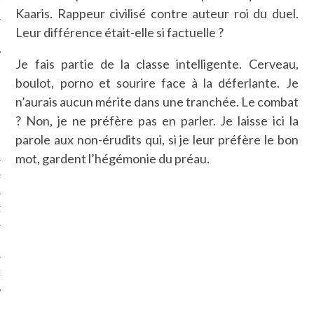
LE
Kaaris. Rappeur civilisé contre auteur roi du duel.
Leur différence était-elle si factuelle ?
Je fais partie de la classe intelligente. Cerveau,
boulot, porno et sourire face à la déferlante. Je
n’aurais aucun mérite dans une tranchée. Le combat
? Non, je ne préfère pas en parler. Je laisse ici la
parole aux non-érudits qui, si je leur préfère le bon
mot, gardent l’hégémonie du préau.
AGNIE CARAVELLE
D’ART PODCAST
CKS.COM
EUR.COM