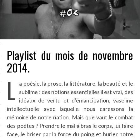
LE BONHEUR
L’HÉRITAGE
LA GUERRE
L’IDENTITÉ
Playlist du mois de novembre
2014.
ITS
RS
L
a poésie, la prose, la littérature, la beauté et le
sublime : des notions essentielles il est vrai, des
ES
idéaux de vertu et d’émancipation, vaseline
intellectuelle avec laquelle nous caressons la
S
mémoire de notre nation. Mais que vaut le combat
des poètes ? Prendre le mal à bras le corps, lui faire
VRE
face, le briser par la force du poing et hurler notre
TIONS