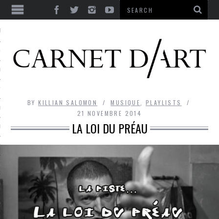
ES
CORPS ULTIME
LE TEMPS
L’UTOPIE
BY
KILLIAN SALOMON
MUSIQUE
,
PLAYLISTS
LE RIRE
21 NOVEMBRE 2014
LA LOI DU PRÉAU
LE DIALOGUE
LE HASARD
LA LIBERTÉ
LA BEAUTÉ
LA FOLIE