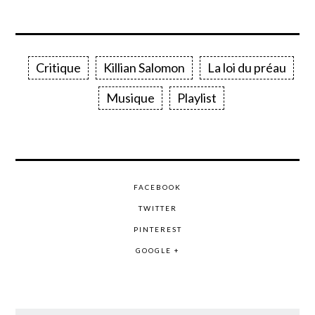
Critique
Killian Salomon
La loi du préau
Musique
Playlist
FACEBOOK
TWITTER
PINTEREST
GOOGLE +