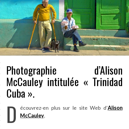
LE BONHEUR
L’HÉRITAGE
LA GUERRE
L’IDENTITÉ
ITS
Photographie d’Alison
RS
McCauley intitulée « Trinidad
Cuba ».
ES
D
S
écouvrez-en plus sur le site Web d’
Alison
McCauley
.
VRE
TIONS