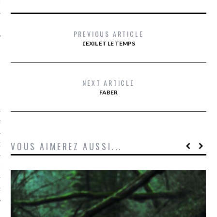
LE
PREVIOUS ARTICLE
L’EXIL ET LE TEMPS
NEXT ARTICLE
FABER
AGNIE CARAVELLE
VOUS AIMEREZ AUSSI...
D’ART PODCAST
CKS.COM
EUR.COM