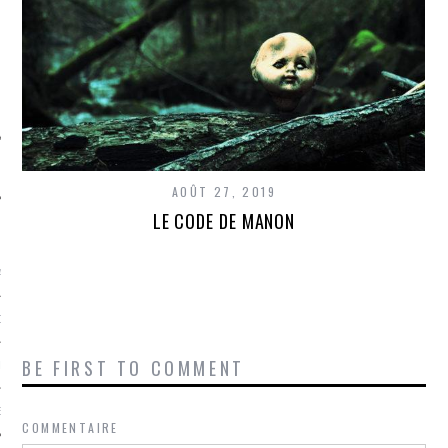
SUIVEZ-NOUS
AOÛT 27, 2019
LE CODE DE MANON
FLOTTE CARAVELLE
AGNIE CARAVELLE
D’ART PODCAST
BE FIRST TO COMMENT
CKS.COM
EUR.COM
COMMENTAIRE