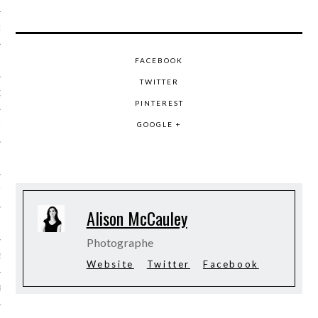
NCES EN VOD
FACEBOOK
TWITTER
QUES
PINTEREST
GOOGLE +
SUELS
TURE
Alison McCauley
E
Photographe
RAPHIE
Website
Twitter
Facebook
PTIONS