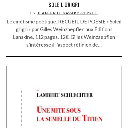
SOLEIL GRIGRI
NCES EN VOD
BY
JEAN-PAUL GAVARD-PERRET
Le cinétisme poétique. RECUEIL DE POÉSIE « Soleil
grigri » par Gilles Weinzaepflen aux Éditions
Lanskine, 112 pages, 12€. Gilles Weinzaepflen
QUES
s’intéresse à l’aspect rétinien de…
SUELS
TURE
E
RAPHIE
PTIONS