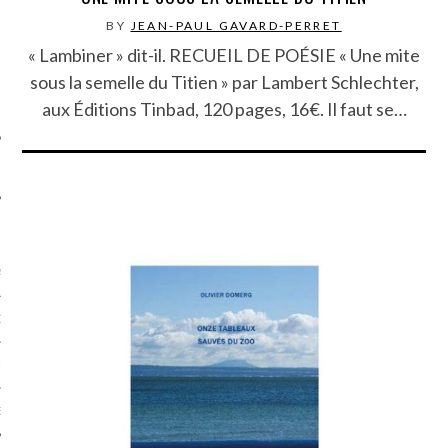
SUIVEZ-NOUS
BY
JEAN-PAUL GAVARD-PERRET
« Lambiner » dit-il. RECUEIL DE POÉSIE « Une mite
sous la semelle du Titien » par Lambert Schlechter,
aux Éditions Tinbad, 120 pages, 16€. Il faut se…
FLOTTE CARAVELLE
AGNIE CARAVELLE
D’ART PODCAST
CKS.COM
EUR.COM