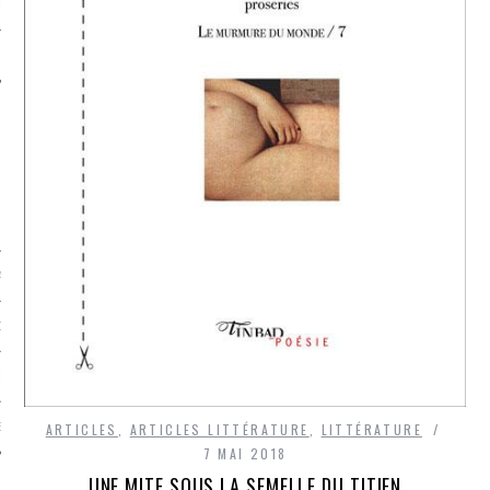
LE
AGNIE CARAVELLE
D’ART PODCAST
CKS.COM
EUR.COM
ARTICLES
,
ARTICLES LITTÉRATURE
,
LITTÉRATURE
7 MAI 2018
UNE MITE SOUS LA SEMELLE DU TITIEN