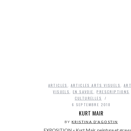
ARTICLES
,
ARTICLES ARTS VISUELS
,
AR
VISUELS
,
EN SAVOIE
,
PRESCRIPTIONS
CULTURELLES
6 SEPTEMBRE 2018
KURT MAIR
BY
KRISTINA D'AGOSTIN
EXPOSITION « Kurt Mair, peinture et gravu