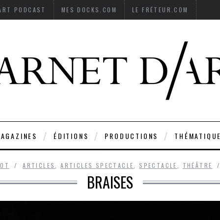
’ART PODCAST
MES DOCKS.COM
LE FRÉTEUR.COM
AGAZINES
ÉDITIONS
PRODUCTIONS
THÉMATIQU
LOT
ARTICLES
,
ARTICLES SPECTACLE
,
SPECTACLE
,
THÉÂTRE
BRAISES