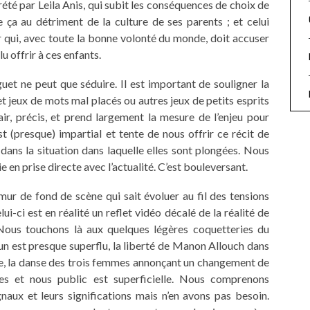
prété par Leila Anis, qui subit les conséquences de choix de
 ça au détriment de la culture de ses parents ; et celui
r qui, avec toute la bonne volonté du monde, doit accuser
lu offrir à ces enfants.
uet ne peut que séduire. Il est important de souligner la
 et jeux de mots mal placés ou autres jeux de petits esprits
air, précis, et prend largement la mesure de l’enjeu pour
t (presque) impartial et tente de nous offrir ce récit de
ans la situation dans laquelle elles sont plongées. Nous
 en prise directe avec l’actualité. C’est bouleversant.
mur de fond de scène qui sait évoluer au fil des tensions
ui-ci est en réalité un reflet vidéo décalé de la réalité de
ous touchons là aux quelques légères coquetteries du
 un est presque superflu, la liberté de Manon Allouch dans
aire, la danse des trois femmes annonçant un changement de
es et nous public est superficielle. Nous comprenons
aux et leurs significations mais n’en avons pas besoin.