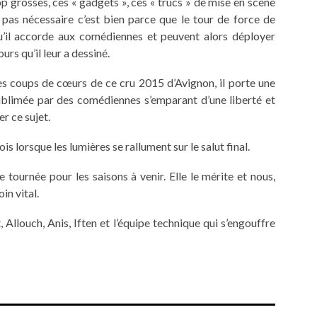
p grosses, ces « gadgets », ces « trucs » de mise en scène
est pas nécessaire c’est bien parce que le tour de force de
u’il accorde aux comédiennes et peuvent alors déployer
urs qu’il leur a dessiné.
des coups de cœurs de ce cru 2015 d’Avignon, il porte une
sublimée par des comédiennes s’emparant d’une liberté et
er ce sujet.
s lorsque les lumières se rallument sur le salut final.
tournée pour les saisons à venir. Elle le mérite et nous,
in vital.
Allouch, Anis, Iften et l’équipe technique qui s’engouffre