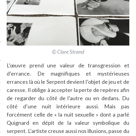
SUIVEZ-NOUS
© Clare Strand
L’œuvre prend une valeur de transgression et
FLOTTE CARAVELLE
d’errance. De magnifiques et mystérieuses
errances là où le Serpent devient l’objet de jeu et de
AGNIE CARAVELLE
caresse. Il oblige à accepter la perte de repères afin
de regarder du côté de l’autre ou en dedans. Du
D’ART PODCAST
côté d’une nuit intérieure aussi. Mais pas
CKS.COM
forcément celle de « la nuit sexuelle » dont a parlé
Quignard en dépit de la valeur symbolique du
EUR.COM
serpent. L’artiste creuse aussi nos illusions, passe du