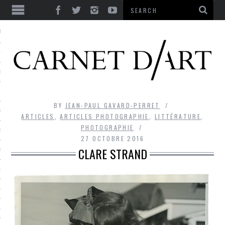
ES
CORPS ULTIME
LE TEMPS
L’UTOPIE
BY
JEAN-PAUL GAVARD-PERRET
LE RIRE
ARTICLES
,
ARTICLES PHOTOGRAPHIE
,
LITTÉRATURE
,
PHOTOGRAPHIE
LE DIALOGUE
27 OCTOBRE 2016
CLARE STRAND
LE HASARD
LA LIBERTÉ
LA BEAUTÉ
LA FOLIE