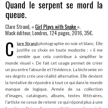
Quand le serpent se mord la
queue.
NCES EN VOD
Clare Strand, «
Girl Plays with Snake
».
Mack éditeur, Londres, 124 pages, 2016, 35€.
QUES
C
lare Strand
photographie en noir et blanc. Elle
SUELS
justifie ce choix en toute modestie : « il me
semble que cela contribue à simplifier le
monde visuel ». De fait cet usage permet de créer
TURE
un jeu entre l’absurde et l’évidence. La bichromie en
ses degrés crée une réalité alternative. Elle devient
E
la tentative de répondre à tout ce qui dans le monde
RAPHIE
manque de logique. Armée de sa collection
d’images, catalogues, albums, textes littéraires,
PTIONS
l’artiste ne cesse de retenir ce qui répond plus à une