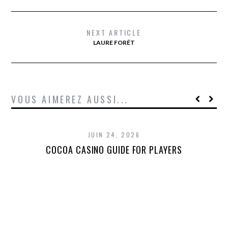
NEXT ARTICLE
LAURE FORÊT
VOUS AIMEREZ AUSSI...
JUIN 24, 2026
COCOA CASINO GUIDE FOR PLAYERS
T