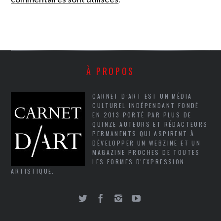
À PROPOS
CARNET D’ART EST UN MÉDIA
CULTUREL INDÉPENDANT FONDÉ
EN 2013 PORTÉ PAR PLUS DE
QUINZE AUTEURS ET RÉDACTEURS
PERMANENTS QUI ASPIRENT À
DÉVELOPPER UN WEBZINE ET UN
MAGAZINE PROCHES DE TOUTES
LES FORMES D'EXPRESSION
ARTISTIQUE.