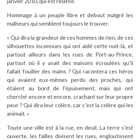
janvier 2010, qui est relatée.
LE
Hommage à un peuple libre et debout malgré les
malheurs qui semblent toujours le trouver.
« Qui dira la grandeur de ces hommes de rien, de ces
silhouettes inconnues qui ont aidé cette nuit-là, et
partout ailleurs dans les rues de Port-au-Prince,
partout où il y avait des maisons écroulées qu’il
fallait fouiller des mains ? Qui racontera ces héros
qui avaient eux-mêmes perdu des proches, qui
AGNIE CARAVELLE
étaient au bord de l’épuisement, mais qui ont
D’ART PODCAST
cherché encore et encore, crachant sur leur propre
peur ? Qui dira leur colère, car c’est la colère qui les
CKS.COM
animait. »
EUR.COM
Toute une ville est à la rue, en deuil. La terre s’est
ouverte, les failles divisent les rues, engloutissent