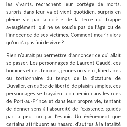
les vivants, recrachent leur cortège de morts,
SUIVEZ-NOUS
surpris dans leur va-et-vient quotidien, surpris en
pleine vie par la colère de la terre qui frappe
aveuglément, qui ne se soucie pas de l’âge ou de
l’innocence de ses victimes. Comment mourir alors
qu’on n’a pas fini de vivre ?
Rien n’aurait pu permettre d’annoncer ce qui allait
se passer. Les personnages de Laurent Gaudé, ces
FLOTTE CARAVELLE
hommes et ces femmes, jeunes ou vieux, libertaires
ou tortionnaire du temps de la dictature de
AGNIE CARAVELLE
Duvalier, en quête de liberté, de plaisirs simples, ces
D’ART PODCAST
personnages se frayaient un chemin dans les rues
de Port-au-Prince et dans leur propre vie, tentant
CKS.COM
de donner sens à l’absurdité de l’existence, guidés
par la peur ou par l’espoir. Un évènement que
EUR.COM
certains attribuent au hasard, d’autres à la fatalité