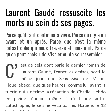
Laurent Gaudé ressuscite les
NCES EN VOD
morts au sein de ses pages.
Parce qu’il faut continuer à vivre. Parce qu’il y a un
QUES
avant et un après. Parce que c’est la même
SUELS
catastrophe qui nous traverse et nous unit. Parce
qu’on peut choisir de s’isoler ou de se rassembler.
C’
est de cela dont parle le dernier roman de
TURE
Laurent Gaudé,
Danser les ombres
, sorti le
même jour que
Soumission
de Michel
E
Houellebecq, quelques heures, comme lui, avant la
RAPHIE
tuerie qui a décimé la rédaction de Charlie Hebdo
en pleine réunion, même si c’est une autre
PTIONS
catastrophe, le séisme vécu par les Haïtiens le 12