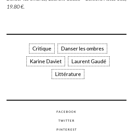
19.80 €.
Critique
Danser les ombres
Karine Daviet
Laurent Gaudé
Littérature
FACEBOOK
TWITTER
PINTEREST