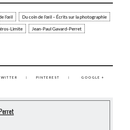
e l’œil
Du coin de l’œil – Écrits sur la photographie
éros-Limite
Jean-Paul Gavard-Perret
TWITTER
PINTEREST
GOOGLE +
Perret