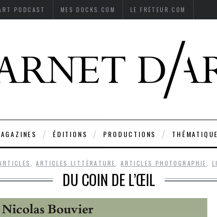
’ART PODCAST
MES DOCKS.COM
LE FRÉTEUR.COM
AGAZINES
ÉDITIONS
PRODUCTIONS
THÉMATIQU
ARTICLES
,
ARTICLES LITTÉRATURE
,
ARTICLES PHOTOGRAPHIE
,
L
DU COIN DE L’ŒIL