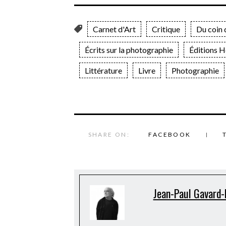
Carnet d'Art
Critique
Du coin d
Écrits sur la photographie
Éditions H
Littérature
Livre
Photographie
SHARE ON:
FACEBOOK
Jean-Paul Gavard-