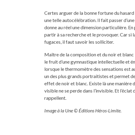
Certes arguer de la bonne fortune du hasard
une telle autocélébration. Il fait passer d’une 
donne au réel une dimension particulière. En p
partir à sa recherche et le provoquer. Car si 
fugaces, il faut savoir les solliciter.
Maître de la composition et du noir et blanc 
le fruit d’une gymnastique intellectuelle et 
lorsque le thermomètre des sensations est au 
un des plus grands portraitistes et permet de
effet de noir et blanc. Existe là une manière d
visible ne se perde dans l’invisible. Et l’écla
rappellent.
Image à la Une © Éditions Héros-Limite.