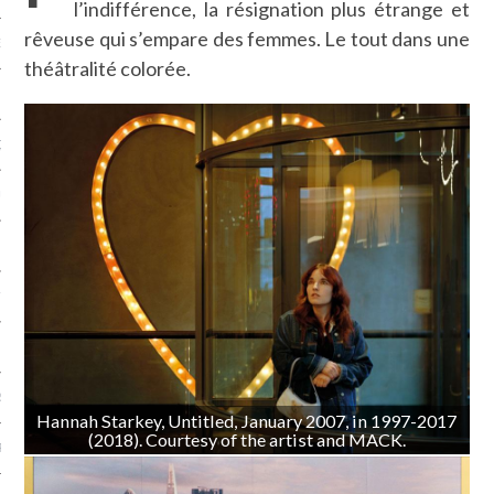
l’indifférence, la résignation plus étrange et
rêveuse qui s’empare des femmes. Le tout dans une
NCES EN VOD
théâtralité colorée.
QUES
SUELS
TURE
E
RAPHIE
Hannah Starkey, Untitled, January 2007, in 1997-2017
(2018). Courtesy of the artist and MACK.
PTIONS