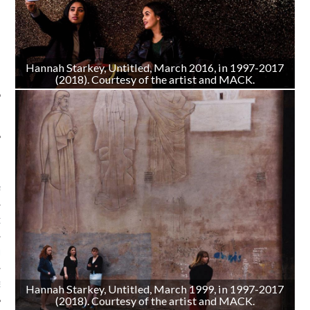
SUIVEZ-NOUS
Hannah Starkey, Untitled, March 2016, in 1997-2017
(2018). Courtesy of the artist and MACK.
FLOTTE CARAVELLE
AGNIE CARAVELLE
D’ART PODCAST
CKS.COM
EUR.COM
Hannah Starkey, Untitled, March 1999, in 1997-2017
(2018). Courtesy of the artist and MACK.