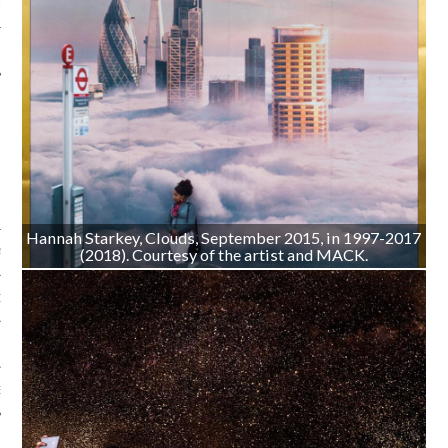
LE
Hannah Starkey, Clouds, September 2015, in 1997-2017
(2018). Courtesy of the artist and MACK.
AGNIE CARAVELLE
D’ART PODCAST
CKS.COM
EUR.COM