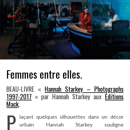
LE BONHEUR
L’HÉRITAGE
LA GUERRE
L’IDENTITÉ
ITS
Femmes entre elles.
RS
BEAU-LIVRE «
Hannah Starkey – Photographs
ES
1997-2017
» par Hannah Starkey aux
Éditions
Mack
.
S
P
laçant quelques silhouettes dans un décor
VRE
urbain Hannah Starkey souligne
TIONS