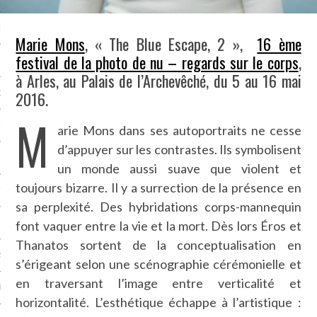
NCES EN VOD
Marie Mons
, « The Blue Escape, 2 »,
16 ème
festival de la photo de nu – regards sur le corps
,
à Arles, au Palais de l’Archevêché, du 5 au 16 mai
2016.
QUES
M
SUELS
arie Mons dans ses autoportraits ne cesse
d’appuyer sur les contrastes. Ils symbolisent
un monde aussi suave que violent et
toujours bizarre. Il y a surrection de la présence en
TURE
sa perplexité. Des hybridations corps-mannequin
font vaquer entre la vie et la mort. Dès lors Éros et
E
Thanatos sortent de la conceptualisation en
RAPHIE
s’érigeant selon une scénographie cérémonielle et
en traversant l’image entre verticalité et
PTIONS
horizontalité. L’esthétique échappe à l’artistique :