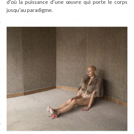
d’où la puissance d’une œuvre qui porte le corps
LE
jusqu’au paradigme.
AGNIE CARAVELLE
D’ART PODCAST
CKS.COM
EUR.COM