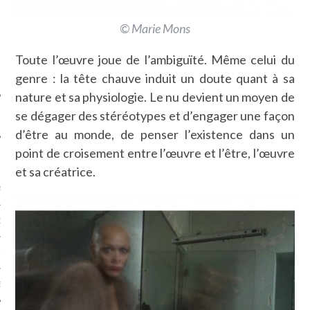
SUIVEZ-NOUS
© Marie Mons
Toute l’œuvre joue de l’ambiguïté. Même celui du
genre : la tête chauve induit un doute quant à sa
nature et sa physiologie. Le nu devient un moyen de
se dégager des stéréotypes et d’engager une façon
d’être au monde, de penser l’existence dans un
point de croisement entre l’œuvre et l’être, l’œuvre
FLOTTE CARAVELLE
et sa créatrice.
AGNIE CARAVELLE
D’ART PODCAST
CKS.COM
EUR.COM