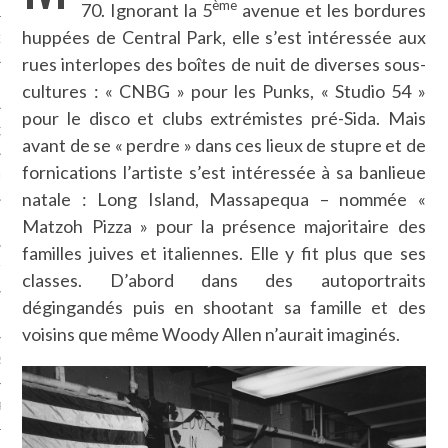
ème
70. Ignorant la 5
avenue et les bordures
huppées de Central Park, elle s’est intéressée aux
NCES EN VOD
rues interlopes des boîtes de nuit de diverses sous-
cultures : « CNBG » pour les Punks, « Studio 54 »
pour le disco et clubs extrémistes pré-Sida. Mais
QUES
avant de se « perdre » dans ces lieux de stupre et de
fornications l’artiste s’est intéressée à sa banlieue
SUELS
natale : Long Island, Massapequa – nommée «
Matzoh Pizza » pour la présence majoritaire des
familles juives et italiennes. Elle y fit plus que ses
TURE
classes. D’abord dans des autoportraits
dégingandés puis en shootant sa famille et des
E
voisins que même Woody Allen n’aurait imaginés.
RAPHIE
PTIONS