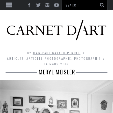
ES
CORPS ULTIME
LE TEMPS
L’UTOPIE
BY
JEAN-PAUL GAVARD-PERRET
LE RIRE
ARTICLES
,
ARTICLES PHOTOGRAPHIE
,
PHOTOGRAPHIE
14 MARS 2016
LE DIALOGUE
MERYL MEISLER
LE HASARD
LA LIBERTÉ
LA BEAUTÉ
LA FOLIE