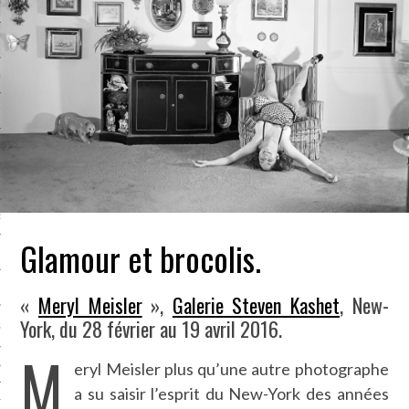
LE BONHEUR
L’HÉRITAGE
LA GUERRE
L’IDENTITÉ
ITS
RS
Glamour et brocolis.
ES
«
Meryl Meisler
»,
Galerie Steven Kashet
, New-
York, du 28 février au 19 avril 2016.
S
M
eryl Meisler plus qu’une autre photographe
VRE
a su saisir l’esprit du New-York des années
TIONS