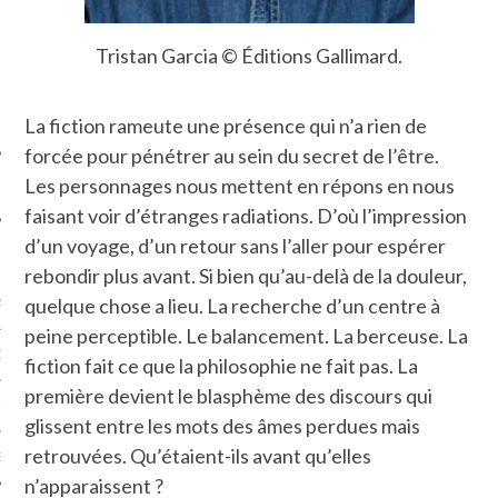
SUIVEZ-NOUS
Tristan Garcia © Éditions Gallimard.
La fiction rameute une présence qui n’a rien de
forcée pour pénétrer au sein du secret de l’être.
Les personnages nous mettent en répons en nous
faisant voir d’étranges radiations. D’où l’impression
d’un voyage, d’un retour sans l’aller pour espérer
FLOTTE CARAVELLE
rebondir plus avant. Si bien qu’au-delà de la douleur,
quelque chose a lieu. La recherche d’un centre à
AGNIE CARAVELLE
peine perceptible. Le balancement. La berceuse. La
D’ART PODCAST
fiction fait ce que la philosophie ne fait pas. La
première devient le blasphème des discours qui
CKS.COM
glissent entre les mots des âmes perdues mais
retrouvées. Qu’étaient-ils avant qu’elles
EUR.COM
n’apparaissent ?