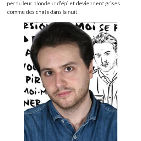
LE
perdu leur blondeur d’épi et deviennent grises
comme des chats dans la nuit.
AGNIE CARAVELLE
D’ART PODCAST
CKS.COM
EUR.COM