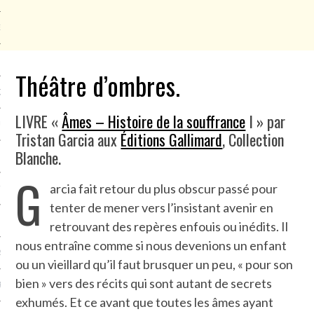
NCES EN VOD
Théâtre d’ombres.
QUES
LIVRE «
Âmes – Histoire de la souffrance
I » par
SUELS
Tristan Garcia aux
Éditions Gallimard
, Collection
Blanche.
G
arcia fait retour du plus obscur passé pour
TURE
tenter de mener vers l’insistant avenir en
E
retrouvant des repères enfouis ou inédits. Il
nous entraîne comme si nous devenions un enfant
RAPHIE
ou un vieillard qu’il faut brusquer un peu, « pour son
bien » vers des récits qui sont autant de secrets
PTIONS
exhumés. Et ce avant que toutes les âmes ayant