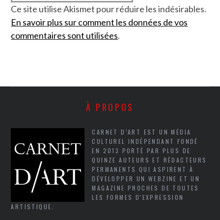
Ce site utilise Akismet pour réduire les indésirables.
En savoir plus sur comment les données de vos
commentaires sont utilisées
.
À PROPOS
CARNET D’ART EST UN MÉDIA
CULTUREL INDÉPENDANT FONDÉ
EN 2013 PORTÉ PAR PLUS DE
QUINZE AUTEURS ET RÉDACTEURS
PERMANENTS QUI ASPIRENT À
DÉVELOPPER UN WEBZINE ET UN
MAGAZINE PROCHES DE TOUTES
LES FORMES D'EXPRESSION
ARTISTIQUE.