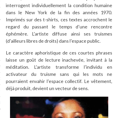
LE
interrogent individuellement la condition humaine
dans le New York de la fin des années 1970.
Imprimés sur des t-shirts, ces textes accrochent le
regard du passant le temps d’une rencontre
éphémère. L’artiste diffuse ainsi ses truismes
(d’ailleurs libres de droits) dans l’espace public.
Le caractère aphoristique de ces courtes phrases
laisse un goût de lecture inachevée, invitant à la
méditation. L’artiste transforme l’individu en
AGNIE CARAVELLE
activateur du truisme sans qui les mots ne
D’ART PODCAST
pourraient envahir l’espace collectif. Le vêtement,
déjà produit, devient un vecteur de sens.
CKS.COM
EUR.COM