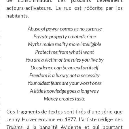
acteurs-activateurs. La rue est réécrite par les
NCES EN VOD
habitants.
Abuse of power comes as no surprise
Private property created crime
QUES
Myths make reality more intelligible
Protect me from what I want
SUELS
You are a victim of the rules you live by
Decadence can be an end on itself
Freedom is a luxury not a necessity
TURE
Your oldest fears are your worst ones
A little knowledge goes a long way
E
Money creates taste
RAPHIE
Ces fragments de textes sont tirés d’une série que
PTIONS
Jenny Holzer entame en 1977. L’artiste rédige des
Truisms
, à la banalité évidente et qui pourtant