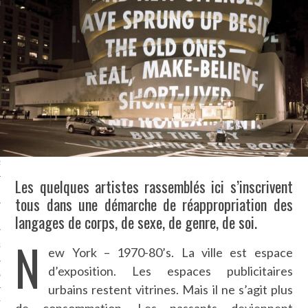
LE BONHEUR
L’HÉRITAGE
LA GUERRE
L’IDENTITÉ
ITS
RS
Les quelques artistes rassemblés ici s’inscrivent
tous dans une démarche de réappropriation des
langages de corps, de sexe, de genre, de soi.
ES
N
S
ew York – 1970-80’s. La ville est espace
d’exposition. Les espaces publicitaires
VRE
urbains restent vitrines. Mais il ne s’agit plus
TIONS
de consommation. Les passants deviennent