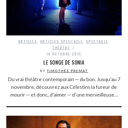
ARTICLES
,
ARTICLES SPECTACLE
,
SPECTACLE
,
THÉÂTRE
19 OCTOBRE 2015
LE SONGE DE SONIA
BY
TIMOTHÉE PREMAT
Du vrai théâtre contemporain — du bon. Jusqu’au 7
novembre, découvrez aux Célestins la fureur de
mourir — et donc, d’aimer — d’une merveilleuse…