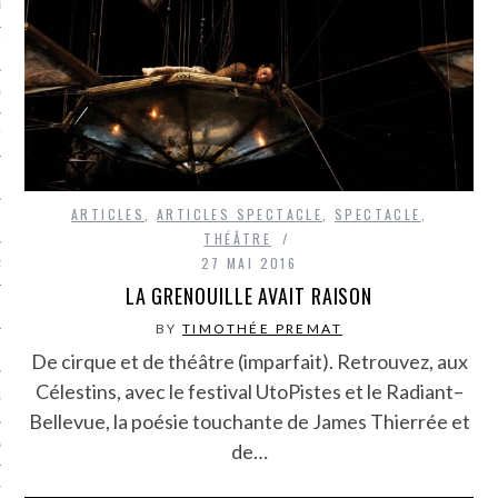
LE BONHEUR
L’HÉRITAGE
LA GUERRE
L’IDENTITÉ
ARTICLES
,
ARTICLES SPECTACLE
,
SPECTACLE
,
ITS
THÉÂTRE
27 MAI 2016
RS
LA GRENOUILLE AVAIT RAISON
BY
TIMOTHÉE PREMAT
ES
De cirque et de théâtre (imparfait). Retrouvez, aux
Célestins, avec le festival UtoPistes et le Radiant–
S
Bellevue, la poésie touchante de James Thierrée et
VRE
de…
TIONS