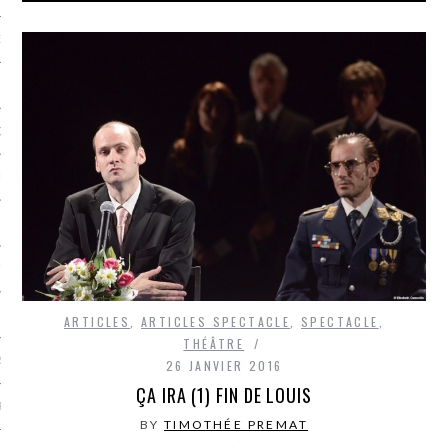
NCES EN VOD
QUES
SUELS
TURE
E
ARTICLES
,
ARTICLES SPECTACLE
,
SPECTACLE
,
THÉÂTRE
RAPHIE
26 JANVIER 2016
ÇA IRA (1) FIN DE LOUIS
PTIONS
BY
TIMOTHÉE PREMAT