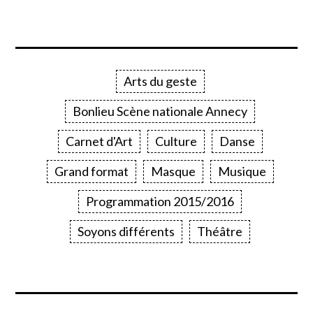
Arts du geste
Bonlieu Scène nationale Annecy
Carnet d'Art
Culture
Danse
Grand format
Masque
Musique
Programmation 2015/2016
Soyons différents
Théâtre