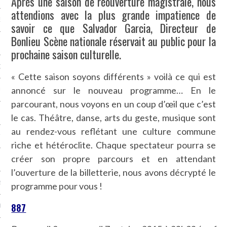
Après une saison de réouverture magistrale, nous
attendions avec la plus grande impatience de
NCES EN VOD
savoir ce que Salvador Garcia, Directeur de
Bonlieu Scène nationale réservait au public pour la
prochaine saison culturelle.
QUES
« Cette saison soyons différents » voilà ce qui est
annoncé sur le nouveau programme… En le
SUELS
parcourant, nous voyons en un coup d’œil que c’est
le cas. Théâtre, danse, arts du geste, musique sont
au rendez-vous reflétant une culture commune
TURE
riche et hétéroclite. Chaque spectateur pourra se
créer son propre parcours et en attendant
E
l’ouverture de la billetterie, nous avons décrypté le
RAPHIE
programme pour vous !
887
PTIONS