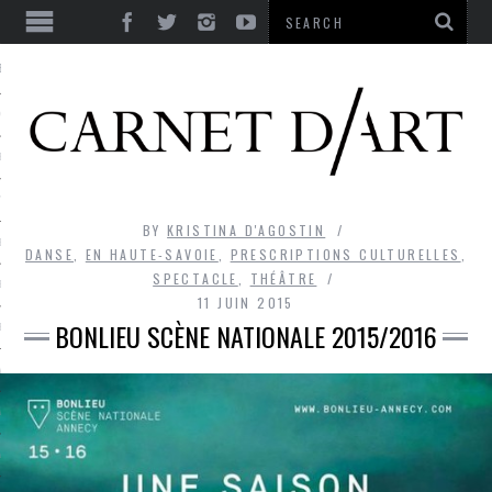
ES
CORPS ULTIME
LE TEMPS
L’UTOPIE
BY
KRISTINA D'AGOSTIN
LE RIRE
DANSE
,
EN HAUTE-SAVOIE
,
PRESCRIPTIONS CULTURELLES
,
SPECTACLE
,
THÉÂTRE
LE DIALOGUE
11 JUIN 2015
BONLIEU SCÈNE NATIONALE 2015/2016
LE HASARD
LA LIBERTÉ
LA BEAUTÉ
LA FOLIE