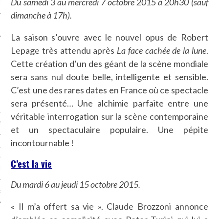
Du samedi 3 au mercredi 7 octobre 2015 à 20h30 (sauf
LE
dimanche à 17h).
La saison s’ouvre avec le nouvel opus de Robert
Lepage très attendu après
La face cachée de la lune
.
Cette création d’un des géant de la scène mondiale
sera sans nul doute belle, intelligente et sensible.
C’est une des rares dates en France où ce spectacle
sera présenté… Une alchimie parfaite entre une
véritable interrogation sur la scène contemporaine
AGNIE CARAVELLE
et un spectaculaire populaire. Une pépite
incontournable !
D’ART PODCAST
C’est la vie
CKS.COM
Du mardi 6 au jeudi 15 octobre 2015.
EUR.COM
« Il m’a offert sa vie ». Claude Brozzoni annonce