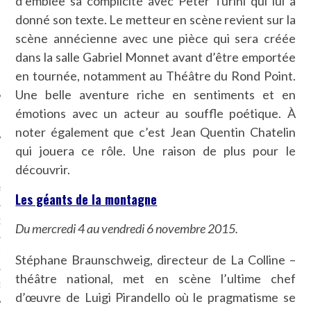
d’emblée sa complicité avec Peter Turini qui lui a
SUIVEZ-NOUS
donné son texte. Le metteur en scène revient sur la
scène annécienne avec une pièce qui sera créée
dans la salle Gabriel Monnet avant d’être emportée
en tournée, notamment au Théâtre du Rond Point.
Une belle aventure riche en sentiments et en
émotions avec un acteur au souffle poétique. À
noter également que c’est Jean Quentin Chatelin
qui jouera ce rôle. Une raison de plus pour le
FLOTTE CARAVELLE
découvrir.
AGNIE CARAVELLE
Les géants de la montagne
D’ART PODCAST
Du mercredi 4 au vendredi 6 novembre 2015.
CKS.COM
Stéphane Braunschweig, directeur de La Colline –
théâtre national, met en scène l’ultime chef
EUR.COM
d’œuvre de Luigi Pirandello où le pragmatisme se