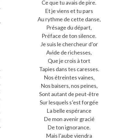
Ce que tu avais de pire.
LE
Et je viens et tu pars
Au rythme de cette danse,
Présage du départ,
Préface de ton silence.
Je suis le chercheur d’or
Avide de richesses,
Que je crois à tort
Tapies dans tes caresses.
Nos étreintes vaines,
AGNIE CARAVELLE
Nos baisers, nos peines,
D’ART PODCAST
Sont autant de peut-être
Sur lesquels s’est forgée
CKS.COM
La belle espérance
De mon avenir gracié
EUR.COM
De ton ignorance.
Mais l’aube viendra