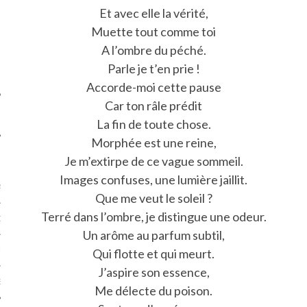
SUIVEZ-NOUS
Et avec elle la vérité,
Muette tout comme toi
A l’ombre du péché.
Parle je t’en prie !
Accorde-moi cette pause
Car ton râle prédit
La fin de toute chose.
Morphée est une reine,
FLOTTE CARAVELLE
Je m’extirpe de ce vague sommeil.
Images confuses, une lumière jaillit.
AGNIE CARAVELLE
Que me veut le soleil ?
Terré dans l’ombre, je distingue une odeur.
D’ART PODCAST
Un arôme au parfum subtil,
CKS.COM
Qui flotte et qui meurt.
J’aspire son essence,
EUR.COM
Me délecte du poison.