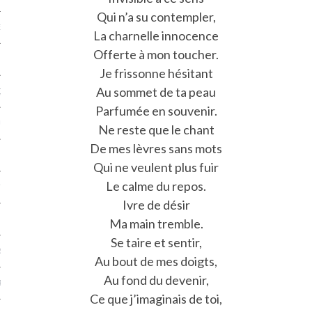
Qui n’a su contempler,
NCES EN VOD
La charnelle innocence
Offerte à mon toucher.
Je frissonne hésitant
Au sommet de ta peau
QUES
Parfumée en souvenir.
SUELS
Ne reste que le chant
De mes lèvres sans mots
Qui ne veulent plus fuir
Le calme du repos.
TURE
Ivre de désir
E
Ma main tremble.
Se taire et sentir,
RAPHIE
Au bout de mes doigts,
Au fond du devenir,
PTIONS
Ce que j’imaginais de toi,