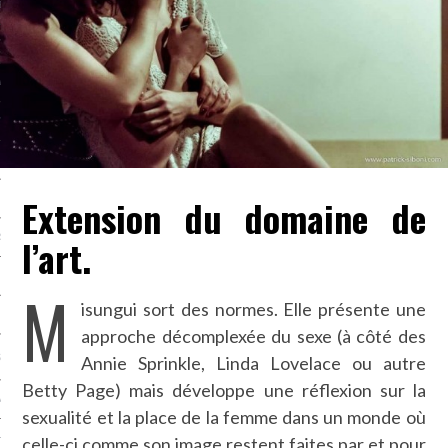
LE BONHEUR
L’HÉRITAGE
LA GUERRE
L’IDENTITÉ
Extension du domaine de
ITS
l’art.
RS
M
isungui sort des normes. Elle présente une
ES
approche décomplexée du sexe (à côté des
S
Annie Sprinkle, Linda Lovelace ou autre
Betty Page) mais développe une réflexion sur la
VRE
sexualité et la place de la femme dans un monde où
celle-ci comme son image restent faites par et pour
TIONS