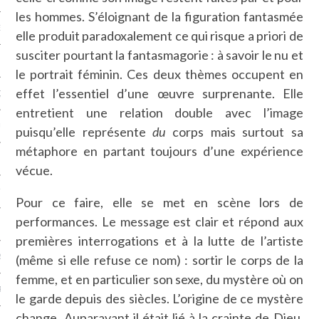
les hommes. S’éloignant de la figuration fantasmée
NCES EN VOD
elle produit paradoxalement ce qui risque a priori de
susciter pourtant la fantasmagorie : à savoir le nu et
le portrait féminin. Ces deux thèmes occupent en
effet l’essentiel d’une œuvre surprenante. Elle
QUES
entretient une relation double avec l’image
SUELS
puisqu’elle représente
du
corps mais surtout sa
métaphore en partant toujours d’une expérience
vécue.
TURE
Pour ce faire, elle se met en scène lors de
performances. Le message est clair et répond aux
E
premières interrogations et à la lutte de l’artiste
RAPHIE
(même si elle refuse ce nom) : sortir le corps de la
femme, et en particulier son sexe, du mystère où on
PTIONS
le garde depuis des siècles. L’origine de ce mystère
change. Auparavant il était lié à la crainte de Dieu.