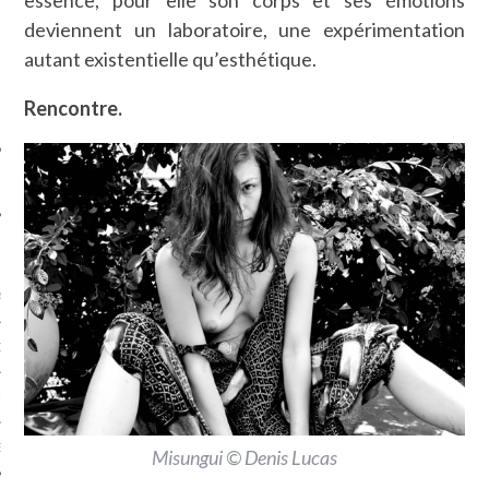
essence, pour elle son corps et ses émotions
SUIVEZ-NOUS
deviennent un laboratoire, une expérimentation
autant existentielle qu’esthétique.
Rencontre.
FLOTTE CARAVELLE
AGNIE CARAVELLE
D’ART PODCAST
CKS.COM
EUR.COM
Misungui © Denis Lucas