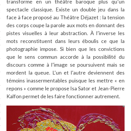
transforme en un théâtre baroque plus qu’un
spectacle classique. Existe un double jeu dans la
NCES EN VOD
face à face proposé au Théâtre Déjazet : la tension
des corps coupe la parole aux mots en donnant des
pistes visuelles à leur abstraction. À l’inverse les
QUES
mots reconstituent dans leurs éboulis ce que la
photographie impose. Si bien que les convictions
SUELS
que le sens commun accorde à la possibilité du
discours comme à l’image se poursuivent mais se
mordent la queue. L’un et l’autre deviennent des
TURE
témoins inassermentables puisque les mettre « en
repons » comme le propose Isa Sator et Jean-Pierre
E
Kalfon permet de les faire fonctionner autrement.
RAPHIE
PTIONS