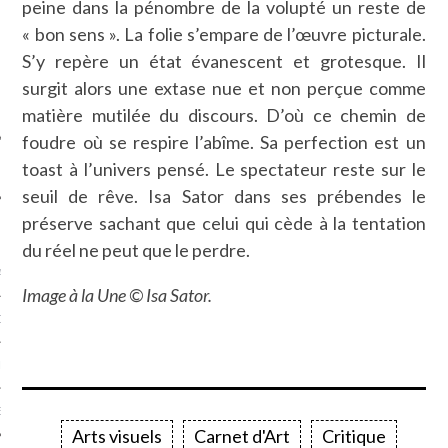
peine dans la pénombre de la volupté un reste de
SUIVEZ-NOUS
« bon sens ». La folie s’empare de l’œuvre picturale.
S’y repère un état évanescent et grotesque. Il
surgit alors une extase nue et non perçue comme
matière mutilée du discours. D’où ce chemin de
foudre où se respire l’abîme. Sa perfection est un
toast à l’univers pensé. Le spectateur reste sur le
seuil de rêve. Isa Sator dans ses prébendes le
préserve sachant que celui qui cède à la tentation
FLOTTE CARAVELLE
du réel ne peut que le perdre.
AGNIE CARAVELLE
Image à la Une © Isa Sator.
D’ART PODCAST
CKS.COM
EUR.COM
Arts visuels
Carnet d'Art
Critique