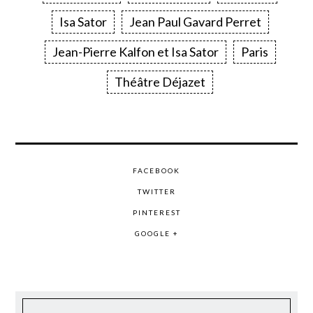
Isa Sator
Jean Paul Gavard Perret
Jean-Pierre Kalfon et Isa Sator
Paris
Théâtre Déjazet
FACEBOOK
TWITTER
PINTEREST
GOOGLE +