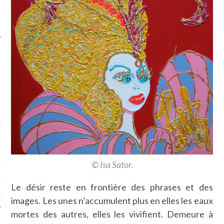
LE
AGNIE CARAVELLE
D’ART PODCAST
© Isa Sator.
CKS.COM
Le désir reste en frontière des phrases et des
EUR.COM
images. Les unes n’accumulent plus en elles les eaux
mortes des autres, elles les vivifient. Demeure à