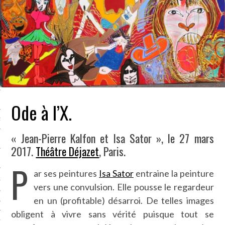
LE BONHEUR
L’HÉRITAGE
LA GUERRE
L’IDENTITÉ
ITS
Ode à l’X.
RS
« Jean-Pierre Kalfon et Isa Sator », le 27 mars
2017.
Théâtre Déjazet
, Paris.
ES
P
ar ses peintures
Isa Sator
entraine la peinture
S
vers une convulsion. Elle pousse le regardeur
en un (profitable) désarroi. De telles images
VRE
obligent à vivre sans vérité puisque tout se
TIONS