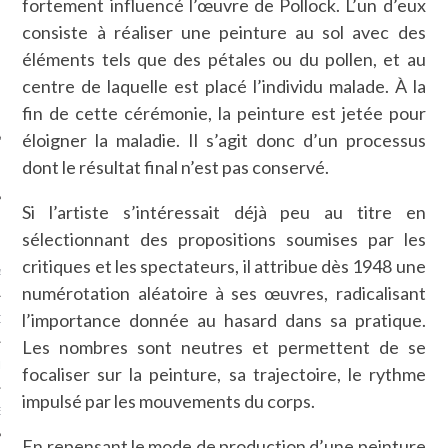
fortement influencé l’œuvre de Pollock. L’un d’eux
SUIVEZ-NOUS
consiste à réaliser une peinture au sol avec des
éléments tels que des pétales ou du pollen, et au
centre de laquelle est placé l’individu malade. À la
fin de cette cérémonie, la peinture est jetée pour
éloigner la maladie. Il s’agit donc d’un processus
dont le résultat final n’est pas conservé.
Si l’artiste s’intéressait déjà peu au titre en
FLOTTE CARAVELLE
sélectionnant des propositions soumises par les
critiques et les spectateurs, il attribue dès 1948 une
AGNIE CARAVELLE
numérotation aléatoire à ses œuvres, radicalisant
l’importance donnée au hasard dans sa pratique.
D’ART PODCAST
Les nombres sont neutres et permettent de se
CKS.COM
focaliser sur la peinture, sa trajectoire, le rythme
impulsé par les mouvements du corps.
EUR.COM
En repensant le mode de production d’une peinture