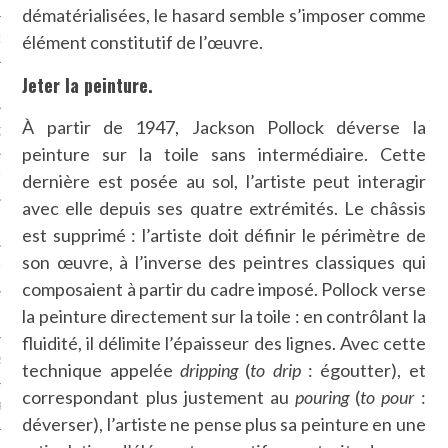
dématérialisées, le hasard semble s’imposer comme
élément constitutif de l’œuvre.
NCES EN VOD
Jeter la peinture.
À partir de 1947, Jackson Pollock déverse la
QUES
peinture sur la toile sans intermédiaire. Cette
dernière est posée au sol, l’artiste peut interagir
SUELS
avec elle depuis ses quatre extrémités. Le châssis
est supprimé : l’artiste doit définir le périmètre de
son œuvre, à l’inverse des peintres classiques qui
TURE
composaient à partir du cadre imposé. Pollock verse
la peinture directement sur la toile : en contrôlant la
E
fluidité, il délimite l’épaisseur des lignes. Avec cette
RAPHIE
technique appelée
dripping
(
to drip
: égoutter), et
correspondant plus justement au
pouring
(
to pour
:
PTIONS
déverser), l’artiste ne pense plus sa peinture en une