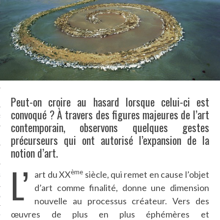
LE BONHEUR
L’HÉRITAGE
LA GUERRE
L’IDENTITÉ
Peut-on croire au hasard lorsque celui-ci est
ITS
convoqué ? À travers des figures majeures de l’art
RS
contemporain, observons quelques gestes
précurseurs qui ont autorisé l’expansion de la
notion d’art.
ES
L’
ème
art du XX
siècle, qui remet en cause l’objet
S
d’art comme finalité, donne une dimension
VRE
nouvelle au processus créateur. Vers des
œuvres de plus en plus éphémères et
TIONS