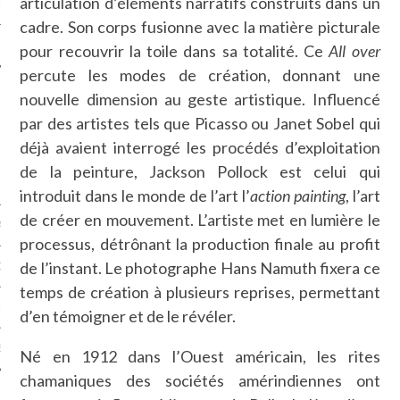
articulation d’éléments narratifs construits dans un
LE
cadre. Son corps fusionne avec la matière picturale
pour recouvrir la toile dans sa totalité. Ce
All over
percute les modes de création, donnant une
nouvelle dimension au geste artistique. Influencé
par des artistes tels que Picasso ou Janet Sobel qui
déjà avaient interrogé les procédés d’exploitation
de la peinture, Jackson Pollock est celui qui
introduit dans le monde de l’art l’
action painting
, l’art
de créer en mouvement. L’artiste met en lumière le
AGNIE CARAVELLE
processus, détrônant la production finale au profit
de l’instant. Le photographe Hans Namuth fixera ce
D’ART PODCAST
temps de création à plusieurs reprises, permettant
CKS.COM
d’en témoigner et de le révéler.
EUR.COM
Né en 1912 dans l’Ouest américain, les rites
chamaniques des sociétés amérindiennes ont