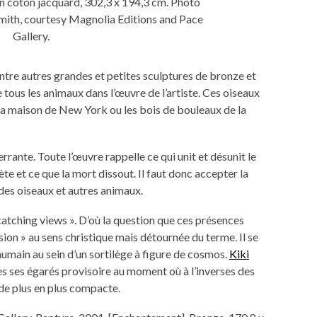
 en coton jacquard, 302,3 x 194,3 cm. Photo
mith, courtesy Magnolia Editions and Pace
Gallery.
tre autres grandes et petites sculptures de bronze et
tous les animaux dans l’œuvre de l’artiste. Ces oiseaux
sa maison de New York ou les bois de bouleaux de la
errante. Toute l’œuvre rappelle ce qui unit et désunit le
ète et ce que la mort dissout. Il faut donc accepter la
des oiseaux et autres animaux.
catching views ». D’où la question que ces présences
sion » au sens christique mais détournée du terme. Il se
umain au sein d’un sortilège à figure de cosmos.
Kiki
s ses égarés provisoire au moment où à l’inverses des
t de plus en plus compacte.