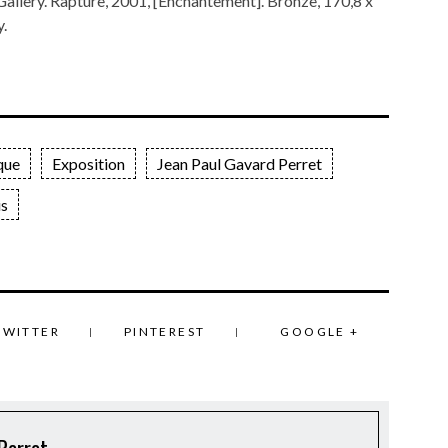
Gallery. Rapture, 2001, [Enchantement]. Bronze, 170,8 x
.
que
Exposition
Jean Paul Gavard Perret
is
TWITTER
PINTEREST
GOOGLE +