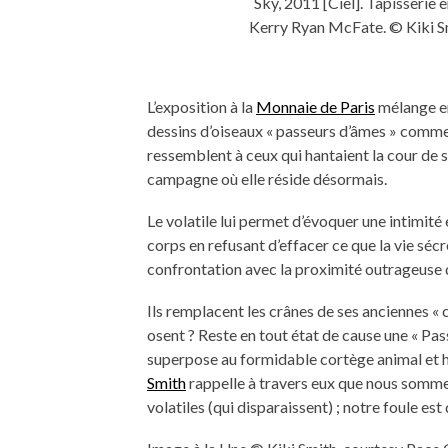
Sky, 2011 [Ciel]. Tapisserie
Kerry Ryan McFate. © Kiki S
L’exposition à la
Monnaie de Paris
mélange en
dessins d’oiseaux « passeurs d’âmes » comme 
ressemblent à ceux qui hantaient la cour de 
campagne où elle réside désormais.
Le volatile lui permet d’évoquer une intimité 
corps en refusant d’effacer ce que la vie sécr
confrontation avec la proximité outrageuse 
Ils remplacent les crânes de ses anciennes « 
osent ? Reste en tout état de cause une « Pas
superpose au formidable cortège animal et h
Smith
rappelle à travers eux que nous somme
volatiles (qui disparaissent) ; notre foule es