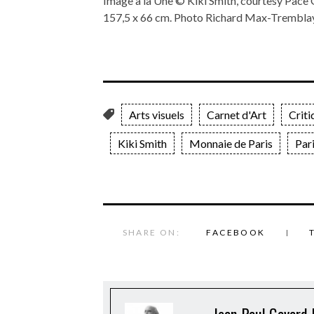
Image à la Une © Kiki Smith, courtesy Pace 
157,5 x 66 cm. Photo Richard Max-Tremblay
Arts visuels
Carnet d'Art
Criti
Kiki Smith
Monnaie de Paris
Par
SHARE ON:
FACEBOOK