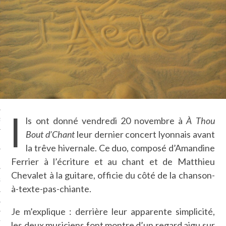
LE BONHEUR
L’HÉRITAGE
LA GUERRE
L’IDENTITÉ
ITS
I
ls ont donné vendredi 20 novembre à
À Thou
RS
Bout d’Chant
leur dernier concert lyonnais avant
la trêve hivernale. Ce duo, composé d’Amandine
ES
Ferrier à l’écriture et au chant et de Matthieu
Chevalet à la guitare, officie du côté de la chanson-
S
à-texte-pas-chiante.
VRE
Je m’explique : derrière leur apparente simplicité,
TIONS
les deux musiciens font montre d’un regard aigu sur