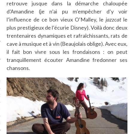
retrouve jusque dans la démarche chaloupée
SUIVEZ-NOUS
d’Amandine (je n’ai pu m’empêcher d’y voir
l’influence de ce bon vieux O’Malley, le
jazzcat
le
plus prestigieux de l’écurie Disney). Voilà donc deux
trentenaires dynamiques et rafraîchissants, rats de
cave à musique et à vin (Beaujolais oblige). Avec eux,
il fait bon vivre sous les frondaisons : on peut
tranquillement écouter Amandine fredonner ses
chansons.
FLOTTE CARAVELLE
AGNIE CARAVELLE
D’ART PODCAST
CKS.COM
EUR.COM