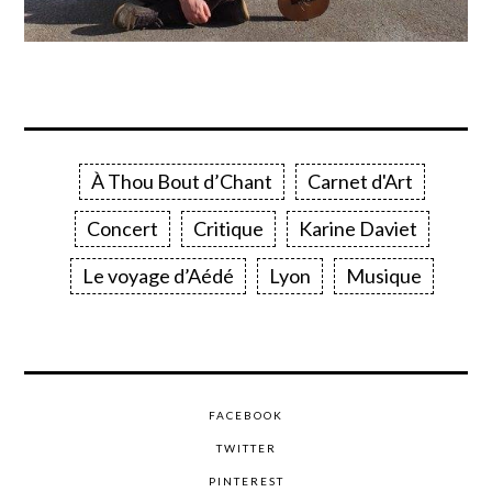
À Thou Bout d’Chant
Carnet d'Art
Concert
Critique
Karine Daviet
Le voyage d’Aédé
Lyon
Musique
FACEBOOK
TWITTER
PINTEREST