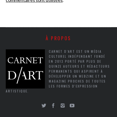
commentaires sont utilisées
.
À PROPOS
CARNET D’ART EST UN MÉDIA
CULTUREL INDÉPENDANT FONDÉ
EN 2013 PORTÉ PAR PLUS DE
QUINZE AUTEURS ET RÉDACTEURS
PERMANENTS QUI ASPIRENT À
DÉVELOPPER UN WEBZINE ET UN
MAGAZINE PROCHES DE TOUTES
LES FORMES D'EXPRESSION
ARTISTIQUE.