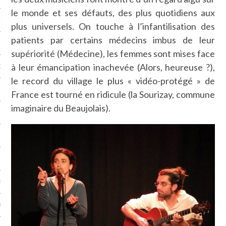
le monde et ses défauts, des plus quotidiens aux
NCES EN VOD
plus universels. On touche à l’infantilisation des
patients par certains médecins imbus de leur
supériorité (Médecine), les femmes sont mises face
à leur émancipation inachevée (Alors, heureuse ?),
QUES
le record du village le plus « vidéo-protégé » de
SUELS
France est tourné en ridicule (la Sourizay, commune
imaginaire du Beaujolais).
TURE
E
RAPHIE
PTIONS