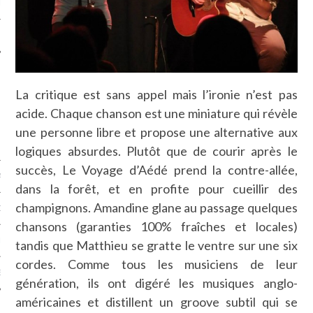
LE
La critique est sans appel mais l’ironie n’est pas
acide. Chaque chanson est une miniature qui révèle
une personne libre et propose une alternative aux
logiques absurdes. Plutôt que de courir après le
succès, Le Voyage d’Aédé prend la contre-allée,
AGNIE CARAVELLE
dans la forêt, et en profite pour cueillir des
champignons. Amandine glane au passage quelques
D’ART PODCAST
chansons (garanties 100% fraîches et locales)
CKS.COM
tandis que Matthieu se gratte le ventre sur une six
cordes. Comme tous les musiciens de leur
EUR.COM
génération, ils ont digéré les musiques anglo-
américaines et distillent un groove subtil qui se